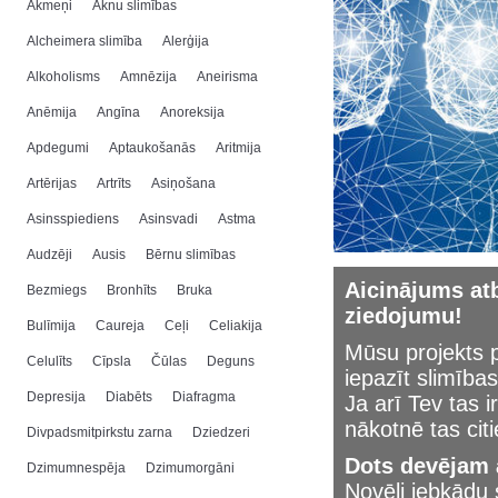
Akmeņi
Aknu slimības
Alcheimera slimība
Alerģija
Alkoholisms
Amnēzija
Aneirisma
Anēmija
Angīna
Anoreksija
Apdegumi
Aptaukošanās
Aritmija
Artērijas
Artrīts
Asiņošana
Asinsspiediens
Asinsvadi
Astma
Audzēji
Ausis
Bērnu slimības
Aicinājums atb
Bezmiegs
Bronhīts
Bruka
ziedojumu!
Bulīmija
Caureja
Ceļi
Celiakija
Mūsu projekts p
Celulīts
Cīpsla
Čūlas
Deguns
iepazīt slimības
Depresija
Diabēts
Diafragma
Ja arī Tev tas i
nākotnē tas cit
Divpadsmitpirkstu zarna
Dziedzeri
Dots devējam a
Dzimumnespēja
Dzimumorgāni
Novēli jebkād