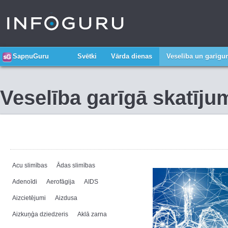
SapņuGuru
Svētki
Vārda dienas
Veselība un garīg
Veselība garīgā skatīju
Acu slimības
Ādas slimības
Adenoīdi
Aerofāgija
AIDS
Aizcietējumi
Aizdusa
Aizkuņģa dziedzeris
Aklā zarna