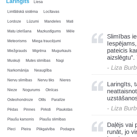
Laringīts
Liesa
Limfātiskā sistēma
Locītavas
Lordoze
Lūzumi
Mandeles
Mati
Matu izkrišana
Mazkustīgums
Mēle
Slimības ie
Meteorisms
Miega traucējumi
Iespējams, 
pateicis ka
Miežgrauds
Migrēna
Mugurkauls
aizslēgtu”.
Muskuļi
Mutes slimības
Nagi
- Liza Bur
Narkomānija
Neauglība
Nervu slimības
Nervu tiks
Nieres
Laringīts,
Nieze
Nogurums
Olnīcas
neattaisno
uzstāšanos
Osteohondroze
Otīts
Paralīze
- Liza Bur
Pēdas
Pinnes
Pirksti
Plaukstas
Plaušu karsonis
Plaušu slimības
Daļējs vai 
Pleci
Pleira
Plikgalvība
Podagra
runāt, jo v