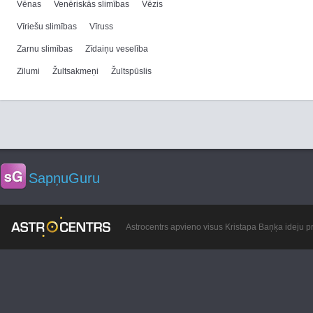
Vēnas
Venēriskās slimības
Vēzis
Vīriešu slimības
Vīruss
Zarnu slimības
Zīdaiņu veselība
Zilumi
Žultsakmeņi
Žultspūslis
SapņuGuru
Astrocentrs apvieno visus Kristapa Baņķa ideju pr