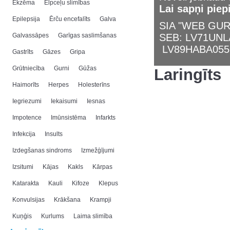
Ekzēma
Elpceļu slimības
Lai sapņi piep
Epilepsija
Ērču encefalīts
Galva
SIA "WEB GURU
Galvassāpes
Garīgas saslimšanas
SEB: LV71UN
LV89HABA055
Gastrīts
Gāzes
Gripa
Grūtniecība
Gurni
Gūžas
Laringīts
Haimorīts
Herpes
Holesterīns
Iegriezumi
Iekaisumi
Iesnas
Impotence
Imūnsistēma
Infarkts
Infekcija
Insults
Izdegšanas sindroms
Izmežģījumi
Izsitumi
Kājas
Kakls
Kārpas
Katarakta
Kauli
Kifoze
Klepus
Konvulsijas
Krākšana
Krampji
Kuņģis
Kurlums
Laima slimība