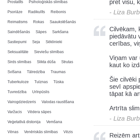
pret visu, 
Prostatīts
Psiholoģiskās slimības
- Liza Bur
Psoriāze
Radikulīts
Reibonis
Reimatisms
Rokas
Saaukstēšanās
Cilvēkam, ka
Saindēšanās
Sāpes
Sarkšana
piedāvātu 
Sastiepumi
Seja
Sēklinieki
cerības, v
Seksualitāte
Sieviešu slimības
Viņam var 
Sirds slimības
Slikta dūša
Strutas
kaut ko izd
Svīšana
Tālredzība
Traumas
Šie cilvēki 
Tuberkuloze
Tulznas
Tūska
sevī apspie
Tuvredzība
Urīnpūslis
tāpat kā art
Vairogdziedzeris
Valodas raustīšana
Artrīta sli
Varžacis
Vēdera sāpes
- Liza Bur
Veģetatīvā distonija
Vemšana
Vēnas
Venēriskās slimības
Vēzis
Reizēm artr