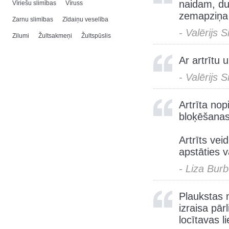
naidam, du
Vīriešu slimības
Vīruss
zemapziņa a
Zarnu slimības
Zīdaiņu veselība
- Valērijs 
Zilumi
Žultsakmeņi
Žultspūslis
Ar artrītu u
- Valērijs 
Artrīta no
bloķēšanas
Artrīts vei
apstāties 
- Liza Bur
Plaukstas m
izraisa pār
locītavas 