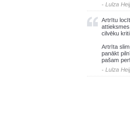
- Luīza Hei
Artrītu loc
attieksmes d
cilvēku kri
Artrīta sli
panākt piln
pašam perf
- Luīza Hei