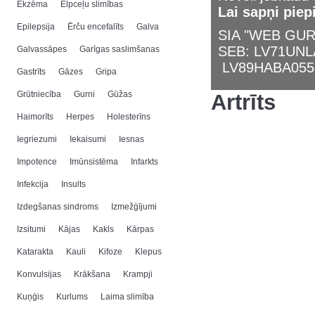
Ekzēma
Elpceļu slimības
Lai sapņi piep
Epilepsija
Ērču encefalīts
Galva
SIA "WEB GURU
SEB: LV71UN
Galvassāpes
Garīgas saslimšanas
LV89HABA055
Gastrīts
Gāzes
Gripa
Grūtniecība
Gurni
Gūžas
Artrīts
Haimorīts
Herpes
Holesterīns
Iegriezumi
Iekaisumi
Iesnas
Impotence
Imūnsistēma
Infarkts
Infekcija
Insults
Izdegšanas sindroms
Izmežģījumi
Izsitumi
Kājas
Kakls
Kārpas
Katarakta
Kauli
Kifoze
Klepus
Konvulsijas
Krākšana
Krampji
Kuņģis
Kurlums
Laima slimība