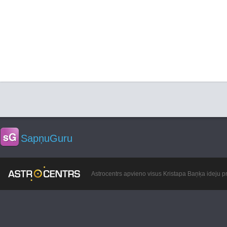
SapņuGuru
Astrocentrs apvieno visus Kristapa Baņķa ideju pr