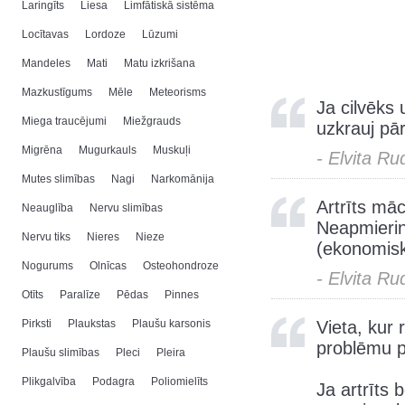
Laringīts
Liesa
Limfātiskā sistēma
Locītavas
Lordoze
Lūzumi
Mandeles
Mati
Matu izkrišana
Mazkustīgums
Mēle
Meteorisms
Ja cilvēks 
Miega traucējumi
Miežgrauds
uzkrauj pār
Migrēna
Mugurkauls
Muskuļi
- Elvita Ru
Mutes slimības
Nagi
Narkomānija
Artrīts māc
Neauglība
Nervu slimības
Neapmierinā
Nervu tiks
Nieres
Nieze
(ekonomisk
Nogurums
Olnīcas
Osteohondroze
- Elvita Ru
Otīts
Paralīze
Pēdas
Pinnes
Pirksti
Plaukstas
Plaušu karsonis
Vieta, kur 
problēmu 
Plaušu slimības
Pleci
Pleira
Plikgalvība
Podagra
Poliomielīts
Ja artrīts 