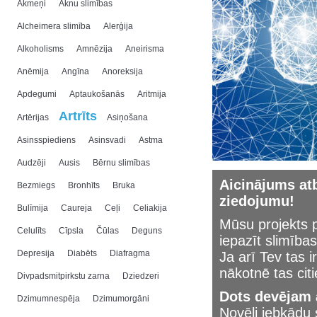
Akmeņi
Aknu slimības
Alcheimera slimība
Alerģija
Alkoholisms
Amnēzija
Aneirisma
Anēmija
Angīna
Anoreksija
Apdegumi
Aptaukošanās
Aritmija
Artrīts
Artērijas
Asiņošana
Asinsspiediens
Asinsvadi
Astma
Audzēji
Ausis
Bērnu slimības
Aicinājums atb
Bezmiegs
Bronhīts
Bruka
ziedojumu!
Bulīmija
Caureja
Ceļi
Celiakija
Mūsu projekts p
Celulīts
Cīpsla
Čūlas
Deguns
iepazīt slimības
Depresija
Diabēts
Diafragma
Ja arī Tev tas i
nākotnē tas cit
Divpadsmitpirkstu zarna
Dziedzeri
Dots devējam a
Dzimumnespēja
Dzimumorgāni
Novēli jebkād