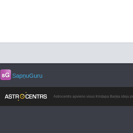
SapņuGuru
Astrocentrs apvieno visus Kristapa Baņķa ideju pr