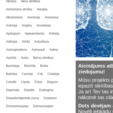
Akmeņi
Aknu slimības
Alcheimera slimība
Alerģija
Alkoholisms
Amnēzija
Aneirisma
Anēmija
Angīna
Anoreksija
Apdegumi
Aptaukošanās
Aritmija
Artērijas
Artrīts
Asiņošana
Asinsspiediens
Asinsvadi
Astma
Audzēji
Ausis
Bērnu slimības
Aicinājums atb
Bezmiegs
Bronhīts
Bruka
ziedojumu!
Bulīmija
Caureja
Ceļi
Celiakija
Mūsu projekts p
Celulīts
Cīpsla
Čūlas
Deguns
iepazīt slimības
Depresija
Diabēts
Diafragma
Ja arī Tev tas i
nākotnē tas cit
Divpadsmitpirkstu zarna
Dziedzeri
Dots devējam a
Dzimumnespēja
Dzimumorgāni
Novēli jebkād