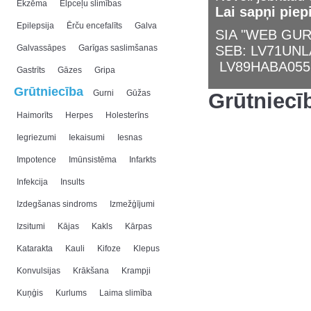
Ekzēma
Elpceļu slimības
Lai sapņi piep
Epilepsija
Ērču encefalīts
Galva
SIA "WEB GURU
Galvassāpes
Garīgas saslimšanas
SEB: LV71UN
LV89HABA055
Gastrīts
Gāzes
Gripa
Grūtniecība
Gurni
Gūžas
Grūtniecī
Haimorīts
Herpes
Holesterīns
Iegriezumi
Iekaisumi
Iesnas
Impotence
Imūnsistēma
Infarkts
Infekcija
Insults
Izdegšanas sindroms
Izmežģījumi
Izsitumi
Kājas
Kakls
Kārpas
Katarakta
Kauli
Kifoze
Klepus
Konvulsijas
Krākšana
Krampji
Kuņģis
Kurlums
Laima slimība