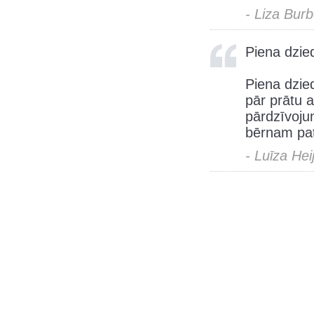
- Liza Bur
Piena dzied
Piena dzied
pār prātu a
pārdzīvoju
bērnam pat
- Luīza Hei