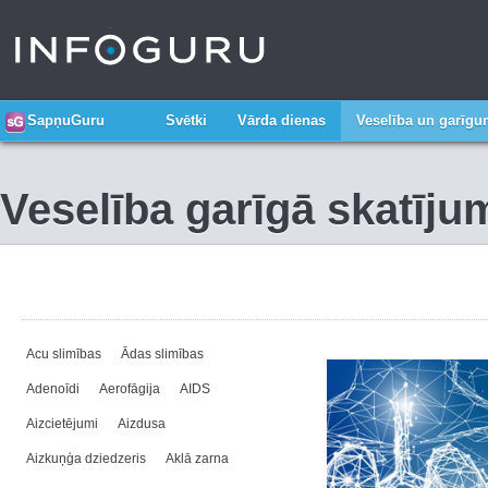
SapņuGuru
Svētki
Vārda dienas
Veselība un garīg
Veselība garīgā skatīju
Acu slimības
Ādas slimības
Adenoīdi
Aerofāgija
AIDS
Aizcietējumi
Aizdusa
Aizkuņģa dziedzeris
Aklā zarna