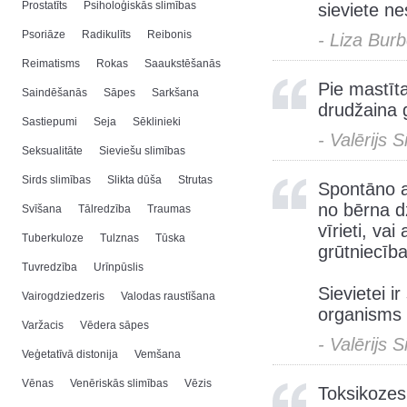
Prostatīts
Psiholoģiskās slimības
sieviete ne
Psoriāze
Radikulīts
Reibonis
- Liza Bur
Reimatisms
Rokas
Saaukstēšanās
Pie mastīt
Saindēšanās
Sāpes
Sarkšana
drudžaina g
Sastiepumi
Seja
Sēklinieki
- Valērijs 
Seksualitāte
Sieviešu slimības
Sirds slimības
Slikta dūša
Strutas
Spontāno ab
no bērna d
Svīšana
Tālredzība
Traumas
vīrieti, va
Tuberkuloze
Tulznas
Tūska
grūtniecīb
Tuvredzība
Urīnpūslis
Sievietei i
Vairogdziedzeris
Valodas raustīšana
organisms a
Varžacis
Vēdera sāpes
- Valērijs 
Veģetatīvā distonija
Vemšana
Vēnas
Venēriskās slimības
Vēzis
Toksikozes