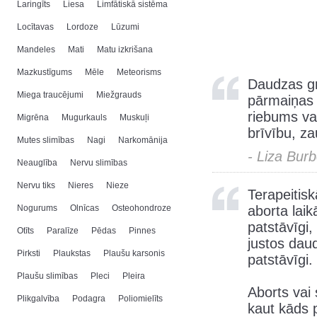
Laringīts
Liesa
Limfātiskā sistēma
Locītavas
Lordoze
Lūzumi
Mandeles
Mati
Matu izkrišana
Mazkustīgums
Mēle
Meteorisms
Daudzas gr
Miega traucējumi
Miežgrauds
pārmaiņas 
riebums va
Migrēna
Mugurkauls
Muskuļi
brīvību, z
Mutes slimības
Nagi
Narkomānija
- Liza Bur
Neauglība
Nervu slimības
Nervu tiks
Nieres
Nieze
Terapeitisk
Nogurums
Olnīcas
Osteohondroze
aborta laik
patstāvīgi,
Otīts
Paralīze
Pēdas
Pinnes
justos dau
Pirksti
Plaukstas
Plaušu karsonis
patstāvīgi.
Plaušu slimības
Pleci
Pleira
Aborts vai 
Plikgalvība
Podagra
Poliomielīts
kaut kāds p