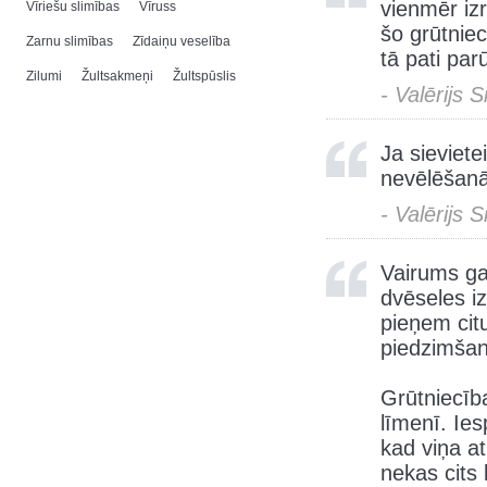
vienmēr iz
Vīriešu slimības
Vīruss
šo grūtniec
Zarnu slimības
Zīdaiņu veselība
tā pati par
Zilumi
Žultsakmeņi
Žultspūslis
- Valērijs 
Ja sieviete
nevēlēšanā
- Valērijs 
Vairums ga
dvēseles i
pieņem cit
piedzimšan
Grūtniecīb
līmenī. Ies
kad viņa at
nekas cits