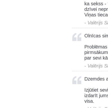
ka sekss - 
dzīvei nep
Viņas tiec
- Valērijs 
Olnīcas si
Problēmas a
pirmsākumu
par sevi kā
- Valērijs 
Dzemdes as
Izjūtiet se
izdarīt jum
visa.