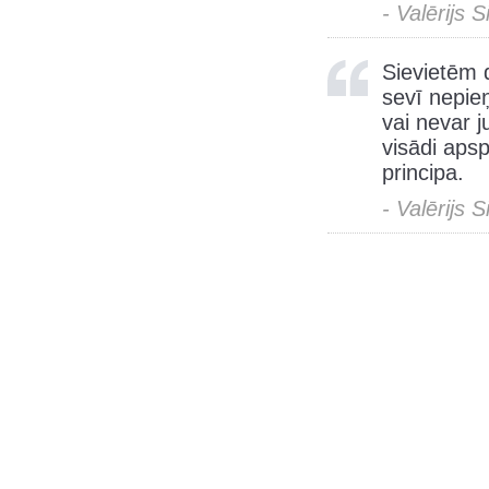
- Valērijs 
Sievietēm 
sevī nepie
vai nevar j
visādi apsp
principa.
- Valērijs 