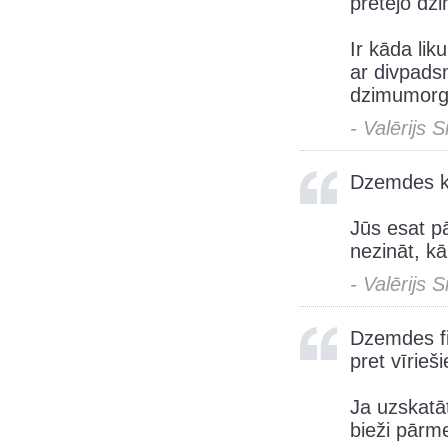
pretējo dz
Ir kāda lik
ar divpadsm
dzimumorg
- Valērijs 
Dzemdes kak
Jūs esat pā
nezināt, kā 
- Valērijs 
Dzemdes fi
pret vīrie
Ja uzskatāt
bieži pārme