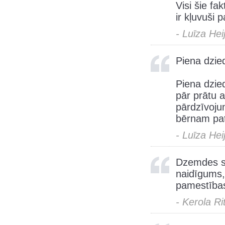
Visi šie fa
ir kļuvuši
- Luīza Hei
Piena dzied
Piena dzied
pār prātu a
pārdzīvoju
bērnam pat
- Luīza Hei
Dzemdes sl
naidīgums,
pamestības
- Kerola Ri