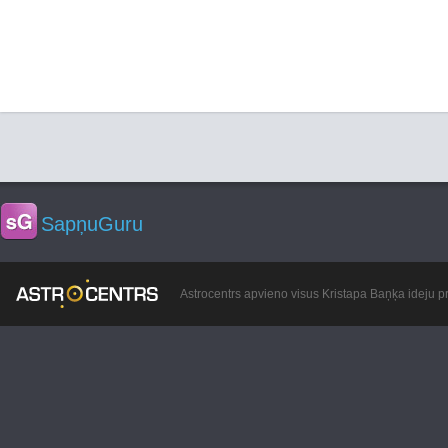
SapņuGuru
Astrocentrs apvieno visus Kristapa Baņķa ideju pr