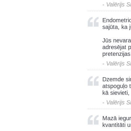
- Valērijs 
Endometrioz
sajūta, ka 
Jūs nevarat
adresējat 
pretenzijas
- Valērijs 
Dzemde sim
atspoguļo t
kā sievieti,
- Valērijs 
Mazā iegur
kvantitāti u