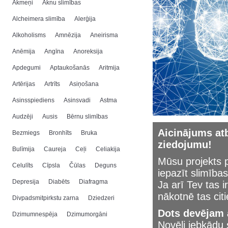
Akmeņi
Aknu slimības
Alcheimera slimība
Alerģija
Alkoholisms
Amnēzija
Aneirisma
Anēmija
Angīna
Anoreksija
Apdegumi
Aptaukošanās
Aritmija
Artērijas
Artrīts
Asiņošana
Asinsspiediens
Asinsvadi
Astma
Audzēji
Ausis
Bērnu slimības
Aicinājums atb
Bezmiegs
Bronhīts
Bruka
ziedojumu!
Bulīmija
Caureja
Ceļi
Celiakija
Mūsu projekts p
Celulīts
Cīpsla
Čūlas
Deguns
iepazīt slimības
Depresija
Diabēts
Diafragma
Ja arī Tev tas i
nākotnē tas cit
Divpadsmitpirkstu zarna
Dziedzeri
Dots devējam a
Dzimumnespēja
Dzimumorgāni
Novēli jebkād