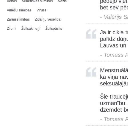
pēdējo viet
Vēnas
Venēriskās slimības
Vēzis
bet sev pē
Vīriešu slimības
Vīruss
- Valērijs 
Zarnu slimības
Zīdaiņu veselība
Zilumi
Žultsakmeņi
Žultspūslis
Ja ir cikla
palīdz dūņ
Lauvas un 
- Tomass 
Menstruālā
ka viņa nav
seksuālaj
Šie traucēj
uzmanību. 
dzemdēt bē
- Tomass 