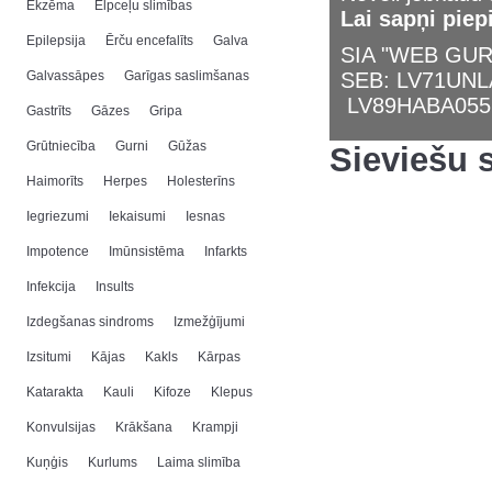
Ekzēma
Elpceļu slimības
Lai sapņi piep
Epilepsija
Ērču encefalīts
Galva
SIA "WEB GURU
Galvassāpes
Garīgas saslimšanas
SEB: LV71UN
LV89HABA055
Gastrīts
Gāzes
Gripa
Grūtniecība
Gurni
Gūžas
Sieviešu 
Haimorīts
Herpes
Holesterīns
Iegriezumi
Iekaisumi
Iesnas
Impotence
Imūnsistēma
Infarkts
Infekcija
Insults
Izdegšanas sindroms
Izmežģījumi
Izsitumi
Kājas
Kakls
Kārpas
Katarakta
Kauli
Kifoze
Klepus
Konvulsijas
Krākšana
Krampji
Kuņģis
Kurlums
Laima slimība