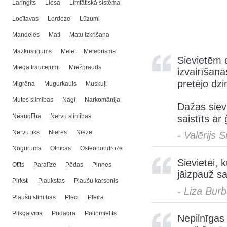
Laringīts
Liesa
Limfātiskā sistēma
Locītavas
Lordoze
Lūzumi
Mandeles
Mati
Matu izkrišana
Mazkustīgums
Mēle
Meteorisms
Sievietēm 
Miega traucējumi
Miežgrauds
izvairīšanā
pretējo dz
Migrēna
Mugurkauls
Muskuļi
Mutes slimības
Nagi
Narkomānija
Dažas siev
Neauglība
Nervu slimības
saistīts ar 
Nervu tiks
Nieres
Nieze
- Valērijs 
Nogurums
Olnīcas
Osteohondroze
Sievietei, 
Otīts
Paralīze
Pēdas
Pinnes
jāizpauž sa
Pirksti
Plaukstas
Plaušu karsonis
- Liza Bur
Plaušu slimības
Pleci
Pleira
Plikgalvība
Podagra
Poliomielīts
Nepilnīgas 