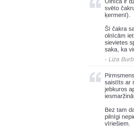
Olnīca ir d
svēto čakr
ķermenī).
Šī čakra sa
olnīcām ie
sievietes s
saka, ka vi
- Liza Bur
Pirmsmenst
saistīts a
jebkuros ap
iesmaržinā
Bez tam da
pilnīgi nep
vīriešiem.