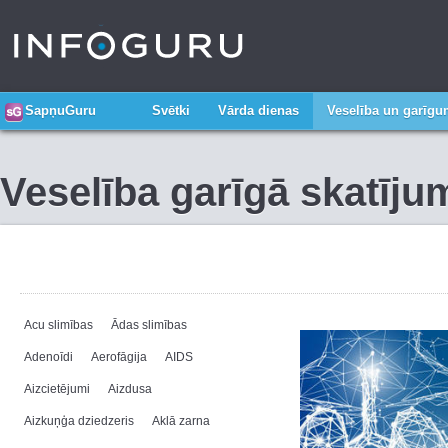
SapņuGuru
Svētki
Vārda dienas
Veselība un garīg
Veselība garīgā skatīju
Acu slimības
Ādas slimības
Adenoīdi
Aerofāgija
AIDS
Aizcietējumi
Aizdusa
Aizkuņģa dziedzeris
Aklā zarna