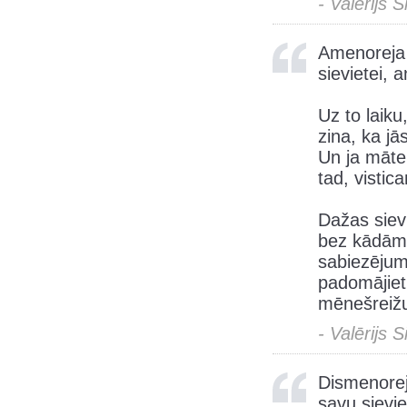
- Valērijs 
Amenoreja 
sievietei, 
Uz to laiku
zina, ka jā
Un ja māte
tad, vistic
Dažas siev
bez kādām 
sabiezējum
padomājiet
mēnešreižu
- Valērijs 
Dismenorej
savu sievie