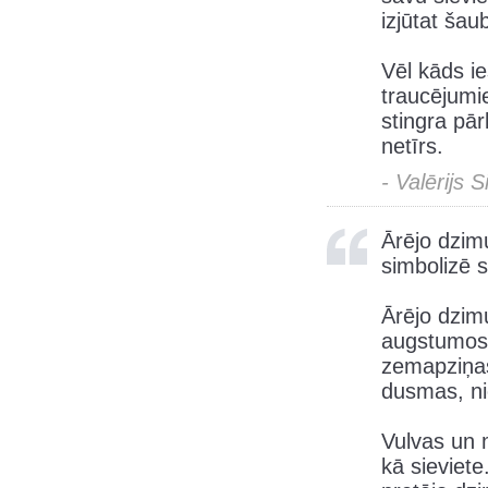
izjūtat šau
Vēl kāds i
traucējumie
stingra pārl
netīrs.
- Valērijs 
Ārējo dzimu
simbolizē s
Ārējo dzim
augstumos,
zemapziņas 
dusmas, ni
Vulvas un m
kā sieviete