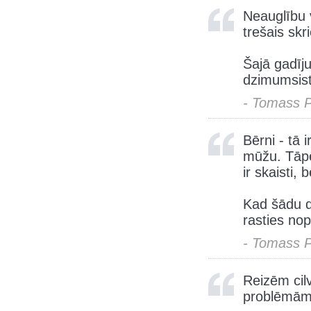
Neauglību v
trešais skri
Šajā gadīju
dzimumsist
- Tomass 
Bērni - tā i
mūžu. Tāpē
ir skaisti, 
Kad šādu d
rasties no
- Tomass 
Reizēm cil
problēmām,