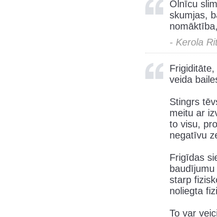
Olnīcu sli
skumjas, b
nomāktība,
- Kerola Ri
Frigiditāte
veida baile
Stingrs tēv
meitu ar iz
to visu, pr
negatīvu z
Frigīdas si
baudījumu 
starp fizisk
noliegta fiz
To var veic