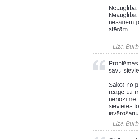
Neauglība 
Neauglība i
nesaņem po
sfērām.
- Liza Bur
Problēmas a
savu sievi
Sākot no p
reaģē uz mā
nenozīmē, k
sievietes 
ievērošanu
- Liza Bur