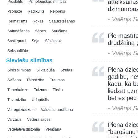
atteikšanās
Prostatīts
Psiholoģiskās slimības
dzimumpazī
Psoriāze
Radikulīts
Reibonis
- Valērijs 
Reimatisms
Rokas
Saaukstēšanās
Saindēšanās
Sāpes
Sarkšana
Pie mastīt
Sastiepumi
Seja
Sēklinieki
drudžaina g
Seksualitāte
- Valērijs 
Sieviešu slimības
Piena dzie
Sirds slimības
Slikta dūša
Strutas
gādību, nev
Svīšana
Tālredzība
Traumas
kādu, ka bu
liedzat uzm
Tuberkuloze
Tulznas
Tūska
bet es pēc
Tuvredzība
Urīnpūslis
- Valērijs 
Vairogdziedzeris
Valodas raustīšana
Varžacis
Vēdera sāpes
Piena dzied
Veģetatīvā distonija
Vemšana
"barošanu",