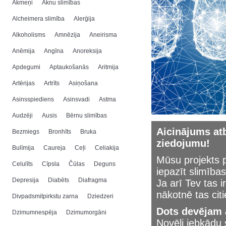
Akmeņi
Aknu slimības
Alcheimera slimība
Alerģija
Alkoholisms
Amnēzija
Aneirisma
Anēmija
Angīna
Anoreksija
Apdegumi
Aptaukošanās
Aritmija
Artērijas
Artrīts
Asiņošana
Asinsspiediens
Asinsvadi
Astma
Audzēji
Ausis
Bērnu slimības
Aicinājums atb
Bezmiegs
Bronhīts
Bruka
ziedojumu!
Bulīmija
Caureja
Ceļi
Celiakija
Mūsu projekts p
Celulīts
Cīpsla
Čūlas
Deguns
iepazīt slimības
Depresija
Diabēts
Diafragma
Ja arī Tev tas i
nākotnē tas cit
Divpadsmitpirkstu zarna
Dziedzeri
Dots devējam a
Dzimumnespēja
Dzimumorgāni
Novēli jebkād