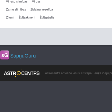
Vīriešu slimības
Vīruss
Zarnu slimības
Zīdaiņu veselība
Zilumi
Žultsakmeņi
Žultspūslis
SapņuGuru
Astrocentrs apvieno visus Kristapa Baņķa ideju pr