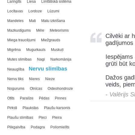
Laringīts
Liesa
Limfātiskā sistēma
Locītavas
Lordoze
Lūzumi
Mandeles
Mati
Matu izkrišana
Mazkustīgums
Mēle
Meteorisms
Cilvēki ar 
Miega traucējumi
Miežgrauds
gadījumos 
Migrēna
Mugurkauls
Muskuļi
Iespējams ar
Mutes slimības
Nagi
Narkomānija
grūti būt k
Nervu slimības
Neauglība
Dažos gadī
Nervu tiks
Nieres
Nieze
veids, pie
Nogurums
Olnīcas
Osteohondroze
- Valērijs 
Otīts
Paralīze
Pēdas
Pinnes
Pirksti
Plaukstas
Plaušu karsonis
Plaušu slimības
Pleci
Pleira
Plikgalvība
Podagra
Poliomielīts