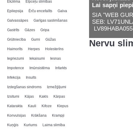
Ekzēma
Elpceļu slimības
Lai sapņi piep
Epilepsija
Ērču encefalīts
Galva
SIA "WEB GURU
Galvassāpes
Garīgas saslimšanas
SEB: LV71UN
LV89HABA055
Gastrīts
Gāzes
Gripa
Grūtniecība
Gurni
Gūžas
Nervu sli
Haimorīts
Herpes
Holesterīns
Iegriezumi
Iekaisumi
Iesnas
Impotence
Imūnsistēma
Infarkts
Infekcija
Insults
Izdegšanas sindroms
Izmežģījumi
Izsitumi
Kājas
Kakls
Kārpas
Katarakta
Kauli
Kifoze
Klepus
Konvulsijas
Krākšana
Krampji
Kuņģis
Kurlums
Laima slimība