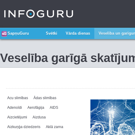
SapņuGuru
Svētki
Vārda dienas
Veselība un garīg
Veselība garīgā skatīju
Acu slimības
Ādas slimības
Adenoīdi
Aerofāgija
AIDS
Aizcietējumi
Aizdusa
Aizkuņģa dziedzeris
Aklā zarna