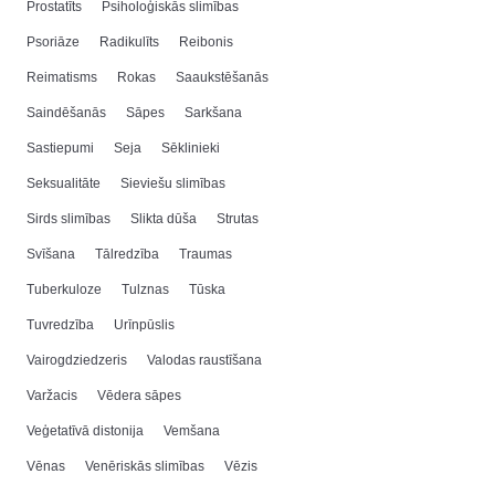
Prostatīts
Psiholoģiskās slimības
Psoriāze
Radikulīts
Reibonis
Reimatisms
Rokas
Saaukstēšanās
Saindēšanās
Sāpes
Sarkšana
Sastiepumi
Seja
Sēklinieki
Seksualitāte
Sieviešu slimības
Sirds slimības
Slikta dūša
Strutas
Svīšana
Tālredzība
Traumas
Tuberkuloze
Tulznas
Tūska
Tuvredzība
Urīnpūslis
Vairogdziedzeris
Valodas raustīšana
Varžacis
Vēdera sāpes
Veģetatīvā distonija
Vemšana
Vēnas
Venēriskās slimības
Vēzis