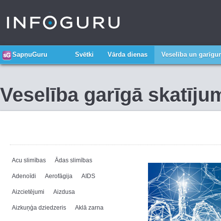
SapņuGuru
Svētki
Vārda dienas
Veselība un garīg
Veselība garīgā skatīju
Acu slimības
Ādas slimības
Adenoīdi
Aerofāgija
AIDS
Aizcietējumi
Aizdusa
Aizkuņģa dziedzeris
Aklā zarna