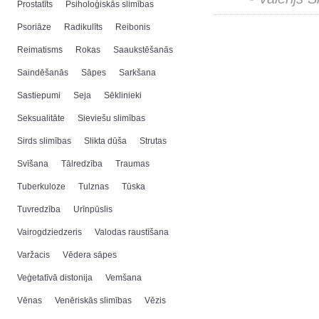
Prostatīts
Psiholoģiskās slimības
Psoriāze
Radikulīts
Reibonis
Reimatisms
Rokas
Saaukstēšanās
Saindēšanās
Sāpes
Sarkšana
Sastiepumi
Seja
Sēklinieki
Seksualitāte
Sieviešu slimības
Sirds slimības
Slikta dūša
Strutas
Svīšana
Tālredzība
Traumas
Tuberkuloze
Tulznas
Tūska
Tuvredzība
Urīnpūslis
Vairogdziedzeris
Valodas raustīšana
Varžacis
Vēdera sāpes
Veģetatīvā distonija
Vemšana
Vēnas
Venēriskās slimības
Vēzis