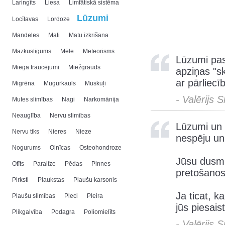
Laringīts
Liesa
Limfātiskā sistēma
Lūzumi
Locītavas
Lordoze
Mandeles
Mati
Matu izkrišana
Mazkustīgums
Mēle
Meteorisms
Lūzumi pas
Miega traucējumi
Miežgrauds
apziņas "s
ar pārliecī
Migrēna
Mugurkauls
Muskuļi
- Valērijs 
Mutes slimības
Nagi
Narkomānija
Neauglība
Nervu slimības
Lūzumi un 
Nervu tiks
Nieres
Nieze
nespēju un
Nogurums
Olnīcas
Osteohondroze
Jūsu dusma
Otīts
Paralīze
Pēdas
Pinnes
pretošanos 
Pirksti
Plaukstas
Plaušu karsonis
Ja ticat, k
Plaušu slimības
Pleci
Pleira
jūs piesais
Plikgalvība
Podagra
Poliomielīts
- Valērijs 