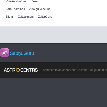
Vīriešu slimības
Vīruss
Zarnu slimības
Zīdaiņu veselība
Zilumi
Žultsakmeņi
Žultspūslis
SapņuGuru
Astrocentrs apvieno visus Kristapa Baņķa ideju pr