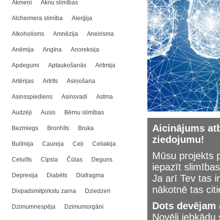
Akmeņi
Aknu slimības
Alcheimera slimība
Alerģija
Alkoholisms
Amnēzija
Aneirisma
Anēmija
Angīna
Anoreksija
Apdegumi
Aptaukošanās
Aritmija
Artērijas
Artrīts
Asiņošana
Asinsspiediens
Asinsvadi
Astma
Audzēji
Ausis
Bērnu slimības
Aicinājums atb
Bezmiegs
Bronhīts
Bruka
ziedojumu!
Bulīmija
Caureja
Ceļi
Celiakija
Mūsu projekts p
Celulīts
Cīpsla
Čūlas
Deguns
iepazīt slimības
Depresija
Diabēts
Diafragma
Ja arī Tev tas i
nākotnē tas cit
Divpadsmitpirkstu zarna
Dziedzeri
Dots devējam a
Dzimumnespēja
Dzimumorgāni
Novēli jebkād