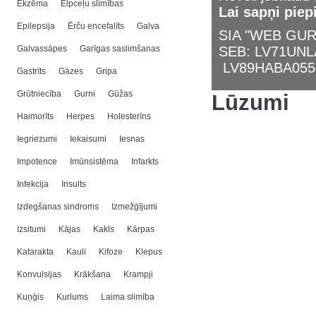
Ekzēma
Elpceļu slimības
Lai sapņi piep
Epilepsija
Ērču encefalīts
Galva
SIA "WEB GURU
Galvassāpes
Garīgas saslimšanas
SEB: LV71UN
LV89HABA055
Gastrīts
Gāzes
Gripa
Grūtniecība
Gurni
Gūžas
Lūzumi
Haimorīts
Herpes
Holesterīns
Iegriezumi
Iekaisumi
Iesnas
Impotence
Imūnsistēma
Infarkts
Infekcija
Insults
Izdegšanas sindroms
Izmežģījumi
Izsitumi
Kājas
Kakls
Kārpas
Katarakta
Kauli
Kifoze
Klepus
Konvulsijas
Krākšana
Krampji
Kuņģis
Kurlums
Laima slimība