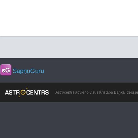
SapņuGuru
Astrocentrs apvieno visus Kristapa Baņķa ideju pr