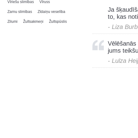
Vīriešu slimības
Vīruss
Ja šķaudīša
Zarnu slimības
Zīdaiņu veselība
to, kas not
Zilumi
Žultsakmeņi
Žultspūslis
- Liza Bur
Vēlēšanās i
jums teikšu
- Luīza Hei