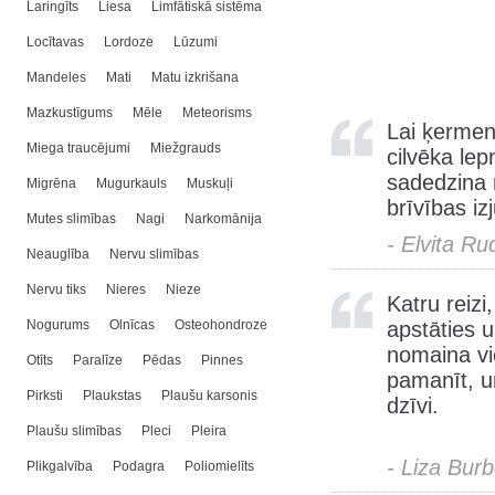
Laringīts
Liesa
Limfātiskā sistēma
Locītavas
Lordoze
Lūzumi
Mandeles
Mati
Matu izkrišana
Mazkustīgums
Mēle
Meteorisms
Lai ķermeni
Miega traucējumi
Miežgrauds
cilvēka le
sadedzina 
Migrēna
Mugurkauls
Muskuļi
brīvības izj
Mutes slimības
Nagi
Narkomānija
- Elvita Ru
Neauglība
Nervu slimības
Nervu tiks
Nieres
Nieze
Katru reiz
Nogurums
Olnīcas
Osteohondroze
apstāties u
nomaina vie
Otīts
Paralīze
Pēdas
Pinnes
pamanīt, un
Pirksti
Plaukstas
Plaušu karsonis
dzīvi.
Plaušu slimības
Pleci
Pleira
- Liza Bur
Plikgalvība
Podagra
Poliomielīts