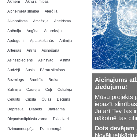
Akmeņi
Aknu slimības
Alcheimera slimība
Alerģija
Alkoholisms
Amnēzija
Aneirisma
Anēmija
Angīna
Anoreksija
Apdegumi
Aptaukošanās
Aritmija
Artērijas
Artrīts
Asiņošana
Asinsspiediens
Asinsvadi
Astma
Audzēji
Ausis
Bērnu slimības
Aicinājums atb
Bezmiegs
Bronhīts
Bruka
ziedojumu!
Bulīmija
Caureja
Ceļi
Celiakija
Mūsu projekts p
Celulīts
Cīpsla
Čūlas
Deguns
iepazīt slimības
Depresija
Diabēts
Diafragma
Ja arī Tev tas i
nākotnē tas cit
Divpadsmitpirkstu zarna
Dziedzeri
Dots devējam a
Dzimumnespēja
Dzimumorgāni
Novēli jebkād