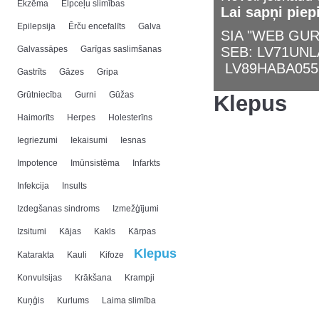
Ekzēma
Elpceļu slimības
Lai sapņi piep
Epilepsija
Ērču encefalīts
Galva
SIA "WEB GURU
Galvassāpes
Garīgas saslimšanas
SEB: LV71UN
LV89HABA055
Gastrīts
Gāzes
Gripa
Grūtniecība
Gurni
Gūžas
Klepus
Haimorīts
Herpes
Holesterīns
Iegriezumi
Iekaisumi
Iesnas
Impotence
Imūnsistēma
Infarkts
Infekcija
Insults
Izdegšanas sindroms
Izmežģījumi
Izsitumi
Kājas
Kakls
Kārpas
Klepus
Katarakta
Kauli
Kifoze
Konvulsijas
Krākšana
Krampji
Kuņģis
Kurlums
Laima slimība