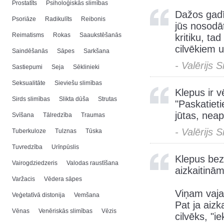
Prostatīts
Psiholoģiskās slimības
Dažos gadī
Psoriāze
Radikulīts
Reibonis
jūs nosodā
Reimatisms
Rokas
Saaukstēšanās
kritiku, ta
cilvēkiem un
Saindēšanās
Sāpes
Sarkšana
- Valērijs 
Sastiepumi
Seja
Sēklinieki
Seksualitāte
Sieviešu slimības
Klepus ir v
Sirds slimības
Slikta dūša
Strutas
"Paskatiet
jūtas, neap
Svīšana
Tālredzība
Traumas
- Valērijs 
Tuberkuloze
Tulznas
Tūska
Tuvredzība
Urīnpūslis
Klepus bez 
Vairogdziedzeris
Valodas raustīšana
aizkaitinām
Varžacis
Vēdera sāpes
Viņam vajad
Veģetatīvā distonija
Vemšana
Pat ja aizk
Vēnas
Venēriskās slimības
Vēzis
cilvēks, "i