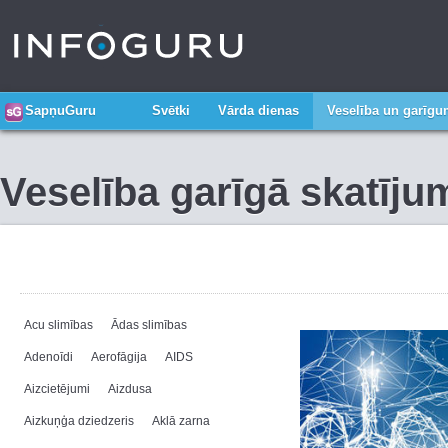
SapņuGuru
Svētki
Vārda dienas
Veselība un garīg
Veselība garīgā skatīju
Acu slimības
Ādas slimības
Adenoīdi
Aerofāgija
AIDS
Aizcietējumi
Aizdusa
Aizkuņģa dziedzeris
Aklā zarna