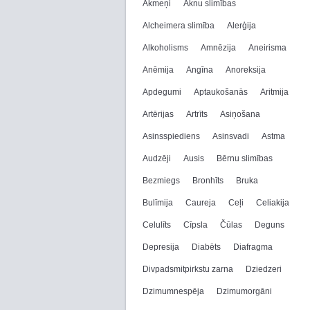
Akmeņi
Aknu slimības
Alcheimera slimība
Alerģija
Alkoholisms
Amnēzija
Aneirisma
Anēmija
Angīna
Anoreksija
Apdegumi
Aptaukošanās
Aritmija
Artērijas
Artrīts
Asiņošana
Asinsspiediens
Asinsvadi
Astma
Audzēji
Ausis
Bērnu slimības
Bezmiegs
Bronhīts
Bruka
Bulīmija
Caureja
Ceļi
Celiakija
Celulīts
Cīpsla
Čūlas
Deguns
Depresija
Diabēts
Diafragma
Divpadsmitpirkstu zarna
Dziedzeri
Dzimumnespēja
Dzimumorgāni