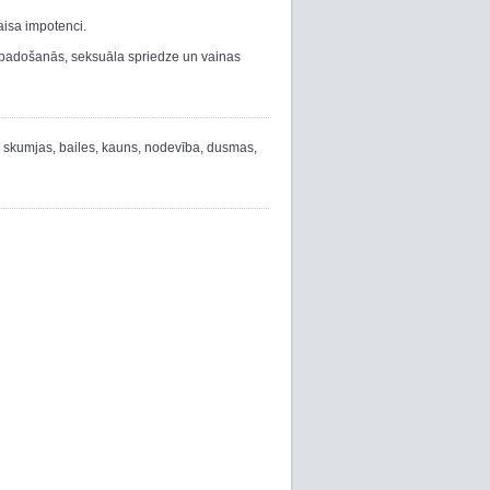
aisa impotenci.
u, padošanās, seksuāla spriedze un vainas
- skumjas, bailes, kauns, nodevība, dusmas,