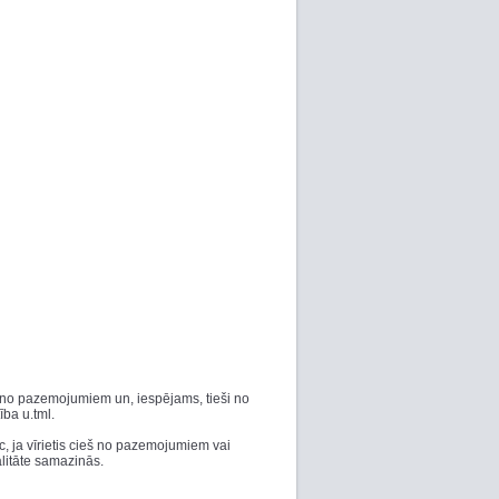
etis no pazemojumiem un, iespējams, tieši no
ība u.tml.
c, ja vīrietis cieš no pazemojumiem vai
alitāte samazinās.