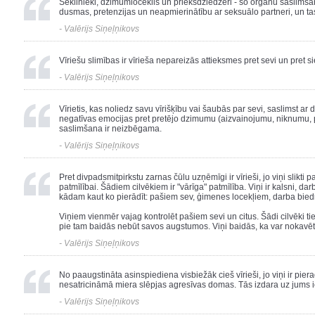
Sēklinieki, dzimumloceklis un priekšdziedzeri - šo orgānu saslimš
dusmas, pretenzijas un neapmierinātību ar seksuālo partneri, un t
- Valērijs Siņeļņikovs
Vīriešu slimības ir vīrieša nepareizās attieksmes pret sevi un pret sie
- Valērijs Siņeļņikovs
Vīrietis, kas noliedz savu vīrišķību vai šaubās par sevi, saslimst ar
negatīvas emocijas pret pretējo dzimumu (aizvainojumu, niknumu, p
saslimšana ir neizbēgama.
- Valērijs Siņeļņikovs
Pret divpadsmitpirkstu zarnas čūlu uzņēmīgi ir vīrieši, jo viņi slikti p
patmīlībai. Šādiem cilvēkiem ir "vārīga" patmīlība. Viņi ir kalsni, da
kādam kaut ko pierādīt: pašiem sev, ģimenes locekļiem, darba bied
Viņiem vienmēr vajag kontrolēt pašiem sevi un citus. Šādi cilvēki tie
pie tam baidās nebūt savos augstumos. Viņi baidās, ka var nokavēt
- Valērijs Siņeļņikovs
No paaugstināta asinspiediena visbiežāk cieš vīrieši, jo viņi ir pier
nesatricināmā miera slēpjas agresīvas domas. Tās izdara uz jums i
- Valērijs Siņeļņikovs