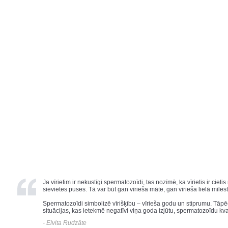
Ja vīrietim ir nekustīgi spermatozoīdi, tas nozīmē, ka vīrietis ir ci
sievietes puses. Tā var būt gan vīrieša māte, gan vīrieša lielā mīlest
Spermatozoīdi simbolizē vīrišķību – vīrieša godu un stiprumu. Tāpē
situācijas, kas ietekmē negatīvi viņa goda izjūtu, spermatozoīdu kv
- Elvita Rudzāte