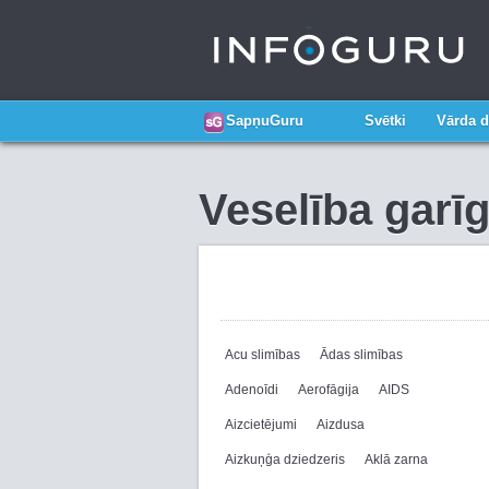
SapņuGuru
Svētki
Vārda d
Veselība garī
Acu slimības
Ādas slimības
Adenoīdi
Aerofāgija
AIDS
Aizcietējumi
Aizdusa
Aizkuņģa dziedzeris
Aklā zarna