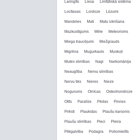
Laringīts
Liesa
Limfātiskā sistēma
Locītavas
Lordoze
Lūzumi
Mandeles
Mati
Matu izkrišana
Mazkustīgums
Mēle
Meteorisms
Miega traucējumi
Miežgrauds
Migrēna
Mugurkauls
Muskuļi
Mutes slimības
Nagi
Narkomānija
Neauglība
Nervu slimības
Nervu tiks
Nieres
Nieze
Nogurums
Olnīcas
Osteohondroze
Otīts
Paralīze
Pēdas
Pinnes
Pirksti
Plaukstas
Plaušu karsonis
Plaušu slimības
Pleci
Pleira
Plikgalvība
Podagra
Poliomielīts