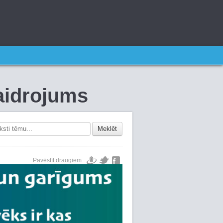
kaidrojums
Meklēt
Pavēstīt draugiem