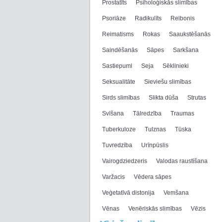
Prostatīts
Psiholoģiskās slimības
Psoriāze
Radikulīts
Reibonis
Reimatisms
Rokas
Saaukstēšanās
Saindēšanās
Sāpes
Sarkšana
Sastiepumi
Seja
Sēklinieki
Seksualitāte
Sieviešu slimības
Sirds slimības
Slikta dūša
Strutas
Svīšana
Tālredzība
Traumas
Tuberkuloze
Tulznas
Tūska
Tuvredzība
Urīnpūslis
Vairogdziedzeris
Valodas raustīšana
Varžacis
Vēdera sāpes
Veģetatīvā distonija
Vemšana
Vēnas
Venēriskās slimības
Vēzis