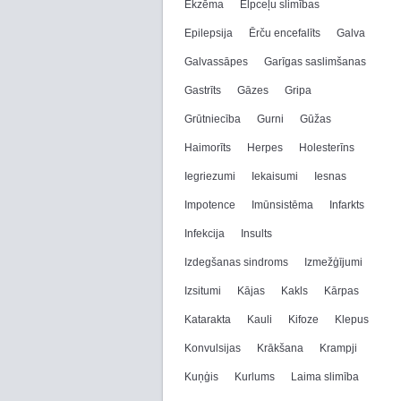
Ekzēma
Elpceļu slimības
Epilepsija
Ērču encefalīts
Galva
Galvassāpes
Garīgas saslimšanas
Gastrīts
Gāzes
Gripa
Grūtniecība
Gurni
Gūžas
Haimorīts
Herpes
Holesterīns
Iegriezumi
Iekaisumi
Iesnas
Impotence
Imūnsistēma
Infarkts
Infekcija
Insults
Izdegšanas sindroms
Izmežģījumi
Izsitumi
Kājas
Kakls
Kārpas
Katarakta
Kauli
Kifoze
Klepus
Konvulsijas
Krākšana
Krampji
Kuņģis
Kurlums
Laima slimība