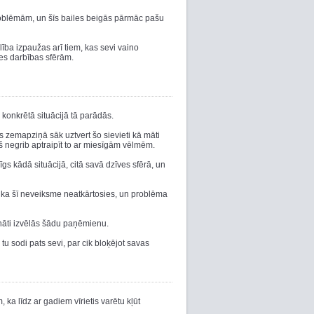
roblēmām, un šīs bailes beigās pārmāc pašu
ība izpaužas arī tiem, kas sevi vaino
es darbības sfērām.
 konkrētā situācijā tā parādās.
tis zemapziņā sāk uztvert šo sievieti kā māti
ņš negrib aptraipīt to ar miesīgām vēlmēm.
īgs kādā situācijā, citā savā dzīves sfērā, un
, ka šī neveiksme neatkārtosies, un problēma
ināti izvēlās šādu paņēmienu.
 tu sodi pats sevi, par cik bloķējot savas
 ka līdz ar gadiem vīrietis varētu kļūt