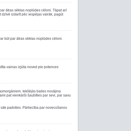
ar ātras sēklas noplūdes cēloni. Tāpat arī
t dzīvē izdarīt pēc iespējas vairāk, pagūt
ar būt par ātras sēklas noplūdes cēloni.
stīta vainas izjūta noved pie potences
zimumorgāniem. Iekšējās bailes novājina
stami pat vienkārši šaubīties par sevi, par savu
ši sāk padoties. Pārliecība par novecošanos