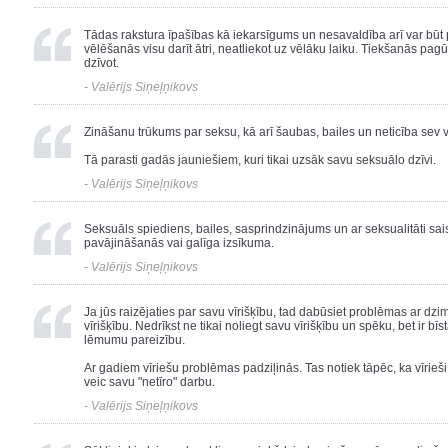
Tādas rakstura īpašības kā iekarsīgums un nesavaldība arī var būt p
vēlēšanās visu darīt ātri, neatliekot uz vēlāku laiku. Tiekšanās pagū
dzīvot.
- Valērijs Siņeļņikovs
Zināšanu trūkums par seksu, kā arī šaubas, bailes un neticība sev v
Tā parasti gadās jauniešiem, kuri tikai uzsāk savu seksuālo dzīvi.
- Valērijs Siņeļņikovs
Seksuāls spiediens, bailes, sasprindzinājums un ar seksualitāti sai
pavājināšanās vai galīga izsīkuma.
- Valērijs Siņeļņikovs
Ja jūs raizējaties par savu vīrišķību, tad dabūsiet problēmas ar d
vīrišķību. Nedrīkst ne tikai noliegt savu vīrišķību un spēku, bet ir bī
lēmumu pareizību.
Ar gadiem vīriešu problēmas padziļinās. Tas notiek tāpēc, ka vīrie
veic savu "netīro" darbu.
- Valērijs Siņeļņikovs