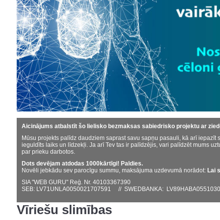
Aicinājums atbalstīt šo lielisko bezmaksas sabiedrisko projektu ar zie
Mūsu projekts palīdz daudziem saprast savu sapņu pasauli, kā arī iepazīt s
ieguldīts laiks un līdzekļi. Ja arī Tev tas ir palīdzējis, vari palīdzēt mums uzt
par prieku darbotos.
Dots devējam atdodas 1000kārtīgi! Paldies.
Novēli jebkādu sev parocīgu summu, maksājuma uzdevumā norādot:
Lai 
SIA "WEB GURU" Reģ. Nr. 40103367390
SEB: LV71UNLA0050021707591 // SWEDBANKA: LV89HABA0551030
Vīriešu slimības