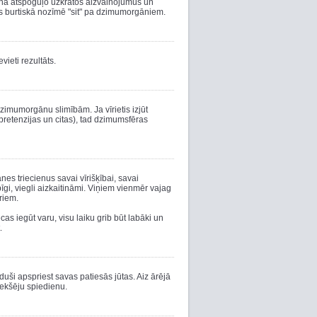
ana atspoguļo uzkrātos aizvainojumus un
as burtiskā nozīmē "sit" pa dzimumorgāniem.
vieti rezultāts.
 dzimumorgānu slimībām. Ja vīrietis izjūt
retenzijas un citas), tad dzimumsfēras
anes triecienus savai vīrišķībai, savai
rbīgi, viegli aizkaitināmi. Viņiem vienmēr vajag
riem.
cas iegūt varu, visu laiku grib būt labāki un
.
aduši apspriest savas patiesās jūtas. Aiz ārējā
ekšēju spiedienu.