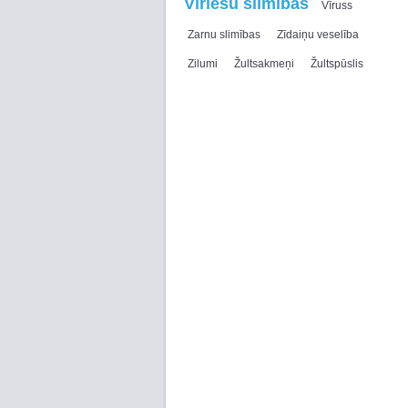
Vīriešu slimības
Vīruss
Zarnu slimības
Zīdaiņu veselība
Zilumi
Žultsakmeņi
Žultspūslis