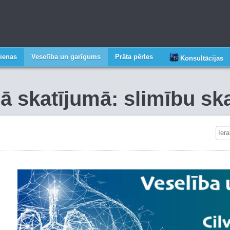
ienas
Veselība un garīgums
Prāta pērles
Konsultācijas
gā skatījumā: slimību s