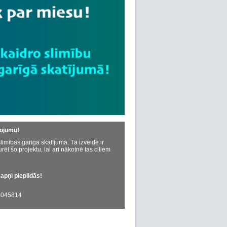
dojumu!
limības garīgā skatījumā. Tā izveidē ir
urēt šo projektu, lai arī nākotnē tas citiem
sapņi piepildās!
045814