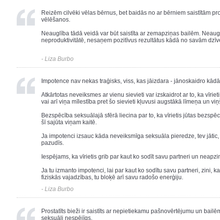
Reizēm cilvēki vēlas bērnus, bet baidās no ar bērniem saistītām p
vēlēšanos.
Neauglība tādā veidā var būt saistīta ar zemapziņas bailēm. Neaugl
neproduktivitātē, nesaņem pozitīvus rezultātus kādā no savām dzīv
- Liza Burbo
Impotence nav nekas traģisks, viss, kas jāizdara - jānoskaidro kādā
Atkārtotas neveiksmes ar vienu sievieti var izskaidrot ar to, ka vīrie
vai arī viņa mīlestība pret šo sievieti kļuvusi augstākā līmeņa un vi
Bezspēcība seksuālajā sfērā liecina par to, ka vīrietis jūtas bezspēc
šī sajūta viņam kaitē.
Ja impotenci izsauc kāda neveiksmīga seksuāla pieredze, tev jātic
pazudīs.
Iespējams, ka vīrietis grib par kaut ko sodīt savu partneri un neapz
Ja tu izmanto impotenci, lai par kaut ko sodītu savu partneri, zini, ka
fiziskās vajadzības, tu bloķē arī savu radošo enerģiju.
- Liza Burbo
Prostatīts bieži ir saistīts ar nepietiekamu pašnovērtējumu un bailēm,
seksuāli nespējīgs.