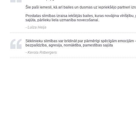
Šie paši iemesli, kā arī bailes un dusmas uz iepriekšējo partneri izr
Prostatas slimības izraisa iekšējās bailes, kuras novājina vīrišķīb
sajūta, pārlieku liela uzmanība novecošanai.
- Luīza Heija
Sēklinieku slimības var brīdināt par pārmērīgi spēcīgām emocijām 
bezpalīdzība, agresija, nomāktība, pamestības sajūta
- Kerola Ritbergers