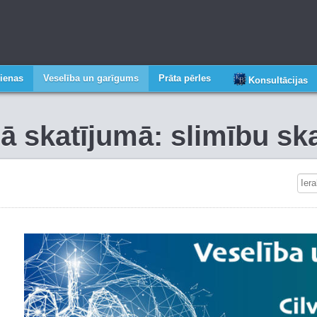
ienas
Veselība un garīgums
Prāta pērles
Konsultācijas
gā skatījumā: slimību s