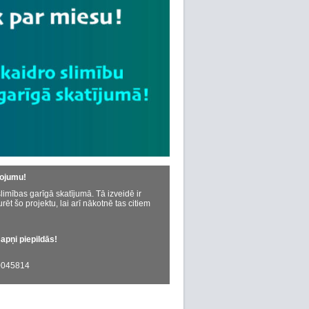
dojumu!
limības garīgā skatījumā. Tā izveidē ir
urēt šo projektu, lai arī nākotnē tas citiem
sapņi piepildās!
045814