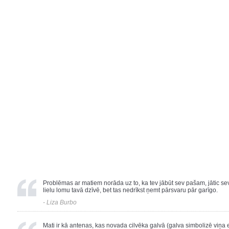
Problēmas ar matiem norāda uz to, ka tev jābūt sev pašam, jātic sev
lielu lomu tavā dzīvē, bet tas nedrīkst ņemt pārsvaru pār garīgo.
- Liza Burbo
Mati ir kā antenas, kas novada cilvēka galvā (galva simbolizē viņa 