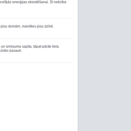
evišķās enerģijas eksistēšanai. Šī neticība
un jūsu domām, maisīties jūsu dzīvē.
un izmisuma sajūta, tāpat pārāk liela
izisko pasauli.