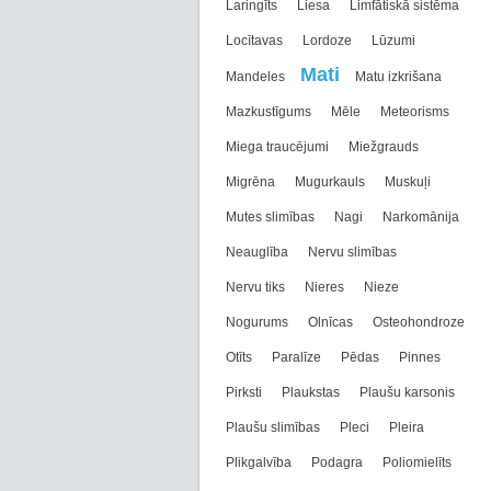
Laringīts
Liesa
Limfātiskā sistēma
Locītavas
Lordoze
Lūzumi
Mati
Mandeles
Matu izkrišana
Mazkustīgums
Mēle
Meteorisms
Miega traucējumi
Miežgrauds
Migrēna
Mugurkauls
Muskuļi
Mutes slimības
Nagi
Narkomānija
Neauglība
Nervu slimības
Nervu tiks
Nieres
Nieze
Nogurums
Olnīcas
Osteohondroze
Otīts
Paralīze
Pēdas
Pinnes
Pirksti
Plaukstas
Plaušu karsonis
Plaušu slimības
Pleci
Pleira
Plikgalvība
Podagra
Poliomielīts