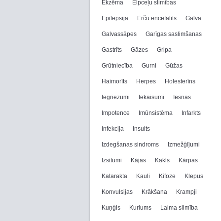
Ekzēma
Elpceļu slimības
Epilepsija
Ērču encefalīts
Galva
Galvassāpes
Garīgas saslimšanas
Gastrīts
Gāzes
Gripa
Grūtniecība
Gurni
Gūžas
Haimorīts
Herpes
Holesterīns
Iegriezumi
Iekaisumi
Iesnas
Impotence
Imūnsistēma
Infarkts
Infekcija
Insults
Izdegšanas sindroms
Izmežģījumi
Izsitumi
Kājas
Kakls
Kārpas
Katarakta
Kauli
Kifoze
Klepus
Konvulsijas
Krākšana
Krampji
Kuņģis
Kurlums
Laima slimība