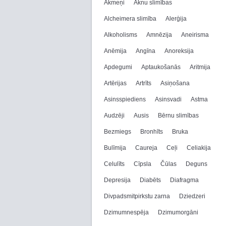
Akmeņi
Aknu slimības
Alcheimera slimība
Alerģija
Alkoholisms
Amnēzija
Aneirisma
Anēmija
Angīna
Anoreksija
Apdegumi
Aptaukošanās
Aritmija
Artērijas
Artrīts
Asiņošana
Asinsspiediens
Asinsvadi
Astma
Audzēji
Ausis
Bērnu slimības
Bezmiegs
Bronhīts
Bruka
Bulīmija
Caureja
Ceļi
Celiakija
Celulīts
Cīpsla
Čūlas
Deguns
Depresija
Diabēts
Diafragma
Divpadsmitpirkstu zarna
Dziedzeri
Dzimumnespēja
Dzimumorgāni