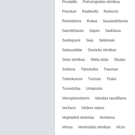
Prostatīts
Psiholoģiskās slimības
Psoriāze
Radikulīts
Reibonis
Reimatisms
Rokas
Saaukstēšanās
Saindēšanās
Sāpes
Sarkšana
Sastiepumi
Seja
Sēklinieki
Seksualitāte
Sieviešu slimības
Sirds slimības
Slikta dūša
Strutas
Svīšana
Tālredzība
Traumas
Tuberkuloze
Tulznas
Tūska
Tuvredzība
Urīnpūslis
Vairogdziedzeris
Valodas raustīšana
Varžacis
Vēdera sāpes
Veģetatīvā distonija
Vemšana
Vēnas
Venēriskās slimības
Vēzis