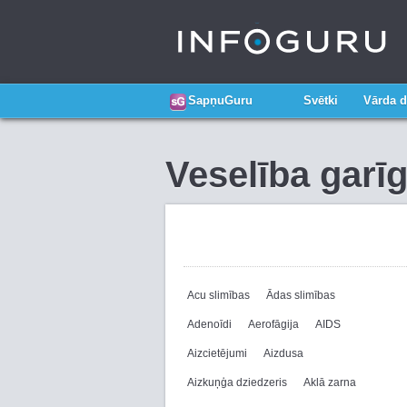
SapņuGuru
Svētki
Vārda d
Veselība garī
Acu slimības
Ādas slimības
Adenoīdi
Aerofāgija
AIDS
Aizcietējumi
Aizdusa
Aizkuņģa dziedzeris
Aklā zarna