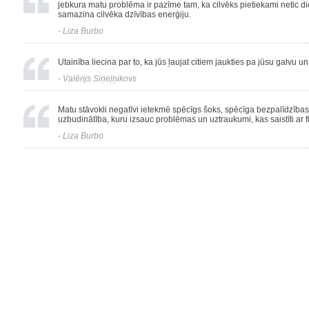
jebkura matu problēma ir pazīme tam, ka cilvēks pietiekami netic di
samazina cilvēka dzīvības enerģiju.
- Liza Burbo
Utainība liecina par to, ka jūs ļaujat citiem jaukties pa jūsu galvu 
- Valērijs Siņeļņikovs
Matu stāvokli negatīvi ietekmē spēcīgs šoks, spēcīga bezpalīdzības 
uzbudinātība, kuru izsauc problēmas un uztraukumi, kas saistīti ar f
- Liza Burbo