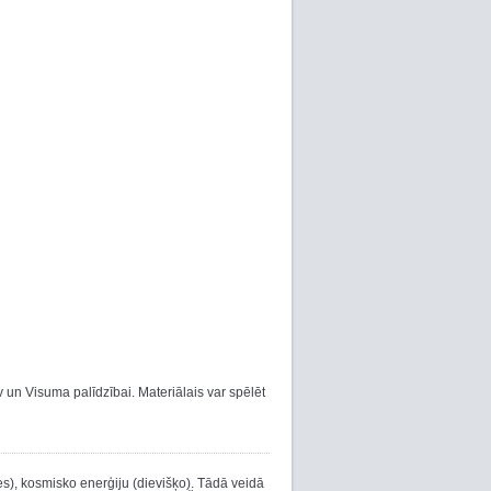
 un Visuma palīdzībai. Materiālais var spēlēt
es), kosmisko enerģiju (dievišķo). Tādā veidā