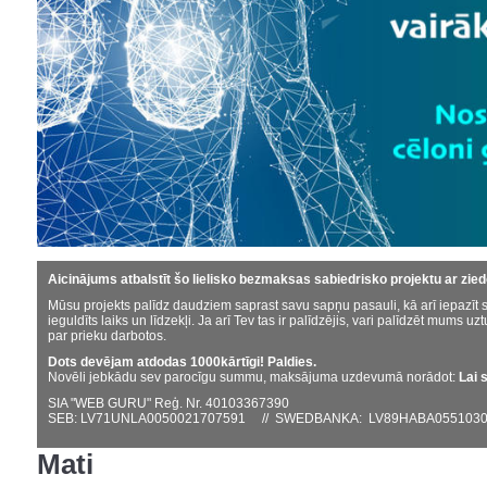
Aicinājums atbalstīt šo lielisko bezmaksas sabiedrisko projektu ar zie
Mūsu projekts palīdz daudziem saprast savu sapņu pasauli, kā arī iepazīt s
ieguldīts laiks un līdzekļi. Ja arī Tev tas ir palīdzējis, vari palīdzēt mums uzt
par prieku darbotos.
Dots devējam atdodas 1000kārtīgi! Paldies.
Novēli jebkādu sev parocīgu summu, maksājuma uzdevumā norādot:
Lai 
SIA "WEB GURU" Reģ. Nr. 40103367390
SEB: LV71UNLA0050021707591 // SWEDBANKA: LV89HABA0551030
Mati