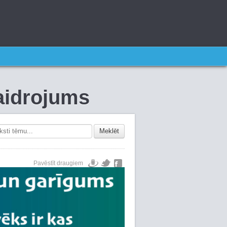
kaidrojums
Meklēt
Pavēstīt draugiem