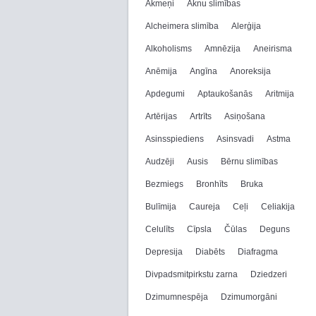
Akmeņi
Aknu slimības
Alcheimera slimība
Alerģija
Alkoholisms
Amnēzija
Aneirisma
Anēmija
Angīna
Anoreksija
Apdegumi
Aptaukošanās
Aritmija
Artērijas
Artrīts
Asiņošana
Asinsspiediens
Asinsvadi
Astma
Audzēji
Ausis
Bērnu slimības
Bezmiegs
Bronhīts
Bruka
Bulīmija
Caureja
Ceļi
Celiakija
Celulīts
Cīpsla
Čūlas
Deguns
Depresija
Diabēts
Diafragma
Divpadsmitpirkstu zarna
Dziedzeri
Dzimumnespēja
Dzimumorgāni