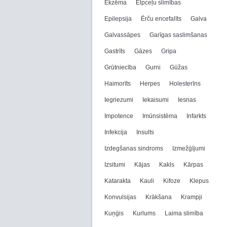
Ekzēma
Elpceļu slimības
Epilepsija
Ērču encefalīts
Galva
Galvassāpes
Garīgas saslimšanas
Gastrīts
Gāzes
Gripa
Grūtniecība
Gurni
Gūžas
Haimorīts
Herpes
Holesterīns
Iegriezumi
Iekaisumi
Iesnas
Impotence
Imūnsistēma
Infarkts
Infekcija
Insults
Izdegšanas sindroms
Izmežģījumi
Izsitumi
Kājas
Kakls
Kārpas
Katarakta
Kauli
Kifoze
Klepus
Konvulsijas
Krākšana
Krampji
Kuņģis
Kurlums
Laima slimība