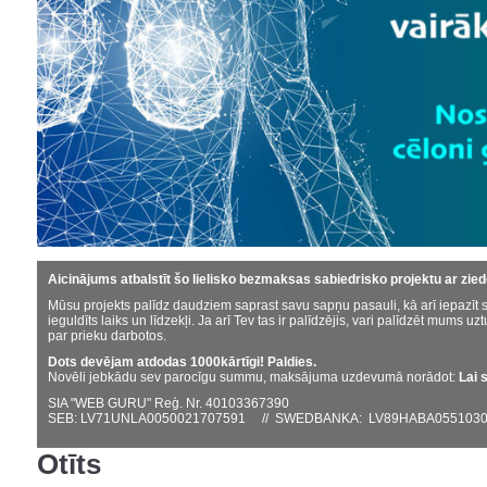
Aicinājums atbalstīt šo lielisko bezmaksas sabiedrisko projektu ar zie
Mūsu projekts palīdz daudziem saprast savu sapņu pasauli, kā arī iepazīt s
ieguldīts laiks un līdzekļi. Ja arī Tev tas ir palīdzējis, vari palīdzēt mums uzt
par prieku darbotos.
Dots devējam atdodas 1000kārtīgi! Paldies.
Novēli jebkādu sev parocīgu summu, maksājuma uzdevumā norādot:
Lai 
SIA "WEB GURU" Reģ. Nr. 40103367390
SEB: LV71UNLA0050021707591 // SWEDBANKA: LV89HABA0551030
Otīts