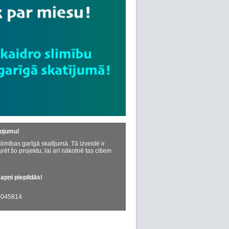
dojumu!
limības garīgā skatījumā. Tā izveidē ir
urēt šo projektu, lai arī nākotnē tas citiem
sapņi piepildās!
045814