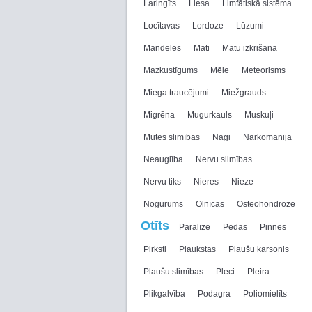
Laringīts
Liesa
Limfātiskā sistēma
Locītavas
Lordoze
Lūzumi
Mandeles
Mati
Matu izkrišana
Mazkustīgums
Mēle
Meteorisms
Miega traucējumi
Miežgrauds
Migrēna
Mugurkauls
Muskuļi
Mutes slimības
Nagi
Narkomānija
Neauglība
Nervu slimības
Nervu tiks
Nieres
Nieze
Nogurums
Olnīcas
Osteohondroze
Otīts
Paralīze
Pēdas
Pinnes
Pirksti
Plaukstas
Plaušu karsonis
Plaušu slimības
Pleci
Pleira
Plikgalvība
Podagra
Poliomielīts