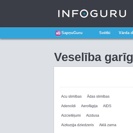
SapņuGuru
Svētki
Vārda d
Veselība garī
Acu slimības
Ādas slimības
Adenoīdi
Aerofāgija
AIDS
Aizcietējumi
Aizdusa
Aizkuņģa dziedzeris
Aklā zarna