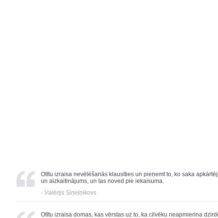
Otītu izraisa nevēlēšanās klausīties un pieņemt to, ko saka apkārt
un aizkaitinājums, un tas noved pie iekaisuma.
- Valērijs Siņeļņikovs
Otītu izraisa domas, kas vērstas uz to, ka cilvēku neapmierina dzird