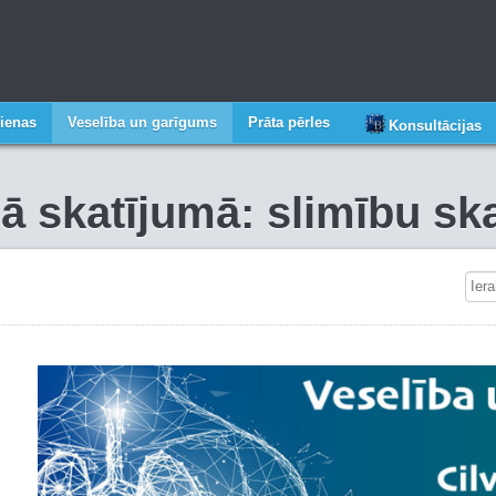
ienas
Veselība un garīgums
Prāta pērles
Konsultācijas
gā skatījumā: slimību s