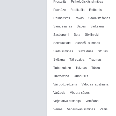
Prostatīts
Psiholoģiskās slimības
Psoriāze
Radikulīts
Reibonis
Reimatisms
Rokas
Saaukstēšanās
Saindēšanās
Sāpes
Sarkšana
Sastiepumi
Seja
Sēklinieki
Seksualitāte
Sieviešu slimības
Sirds slimības
Slikta dūša
Strutas
Svīšana
Tālredzība
Traumas
Tuberkuloze
Tulznas
Tūska
Tuvredzība
Urīnpūslis
Vairogdziedzeris
Valodas raustīšana
Varžacis
Vēdera sāpes
Veģetatīvā distonija
Vemšana
Vēnas
Venēriskās slimības
Vēzis