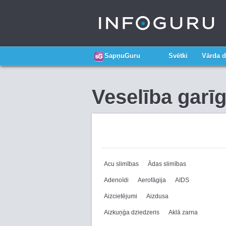
SapņuGuru
Svētki
Vārda d
Veselība garī
Acu slimības
Ādas slimības
Adenoīdi
Aerofāgija
AIDS
Aizcietējumi
Aizdusa
Aizkuņģa dziedzeris
Aklā zarna