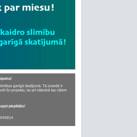
dojumu!
limības garīgā skatījumā. Tā izveidē ir
urēt šo projektu, lai arī nākotnē tas citiem
sapņi piepildās!
045814