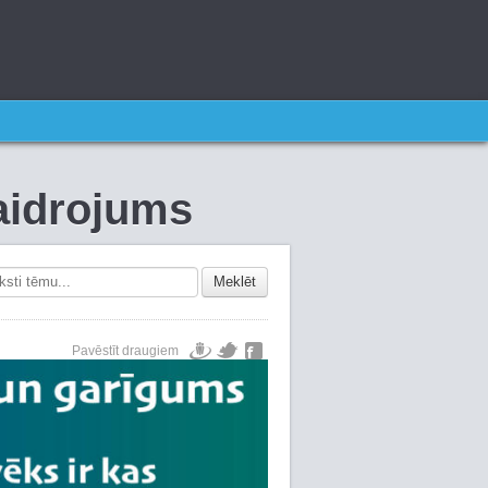
kaidrojums
Meklēt
Pavēstīt draugiem