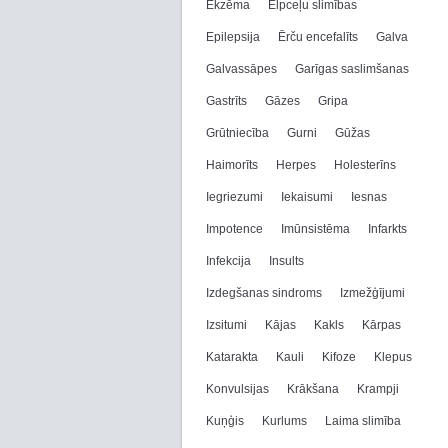
Ekzēma
Elpceļu slimības
Epilepsija
Ērču encefalīts
Galva
Galvassāpes
Garīgas saslimšanas
Gastrīts
Gāzes
Gripa
Grūtniecība
Gurni
Gūžas
Haimorīts
Herpes
Holesterīns
Iegriezumi
Iekaisumi
Iesnas
Impotence
Imūnsistēma
Infarkts
Infekcija
Insults
Izdegšanas sindroms
Izmežģījumi
Izsitumi
Kājas
Kakls
Kārpas
Katarakta
Kauli
Kifoze
Klepus
Konvulsijas
Krākšana
Krampji
Kuņģis
Kurlums
Laima slimība