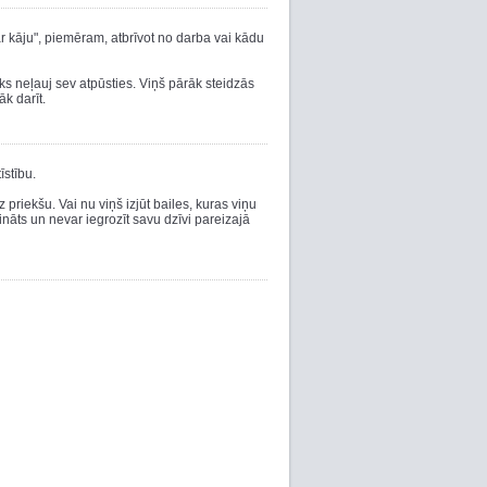
ar kāju", piemēram, atbrīvot no darba vai kādu
ēks neļauj sev atpūsties. Viņš pārāk steidzās
āk darīt.
īstību.
 priekšu. Vai nu viņš izjūt bailes, kuras viņu
ecināts un nevar iegrozīt savu dzīvi pareizajā