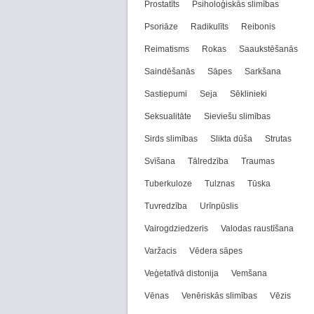
Prostatīts
Psiholoģiskās slimības
Psoriāze
Radikulīts
Reibonis
Reimatisms
Rokas
Saaukstēšanās
Saindēšanās
Sāpes
Sarkšana
Sastiepumi
Seja
Sēklinieki
Seksualitāte
Sieviešu slimības
Sirds slimības
Slikta dūša
Strutas
Svīšana
Tālredzība
Traumas
Tuberkuloze
Tulznas
Tūska
Tuvredzība
Urīnpūslis
Vairogdziedzeris
Valodas raustīšana
Varžacis
Vēdera sāpes
Veģetatīvā distonija
Vemšana
Vēnas
Venēriskās slimības
Vēzis