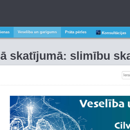
ienas
Veselība un garīgums
Prāta pērles
Konsultācijas
gā skatījumā: slimību s