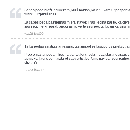
Sāpes pēdā bieži ir cilvēkam, kurš baidās, ka viņu varētu "paspert 
funkciju izpildīšanas.
Ja sāpes pēdā pastiprinās miera stāvoklī, tas liecina par to, ka cilv
sasniegt mērķi, pārāk piepūlas, jo vērtē sevi pēc tā, ko un kā viņš m
- Liza Burbo
Tā kā pēdas saistītas ar iešanu, tās simbolizē kustību uz priekšu, att
Problēmas ar pēdām liecina par to, ka cilvēks neattīstās, nevirzās uz
aptur, vai ļauj citiem aizturēt savu attīstību. Viņš nav par sevi pārli
virzienā.
- Liza Burbo