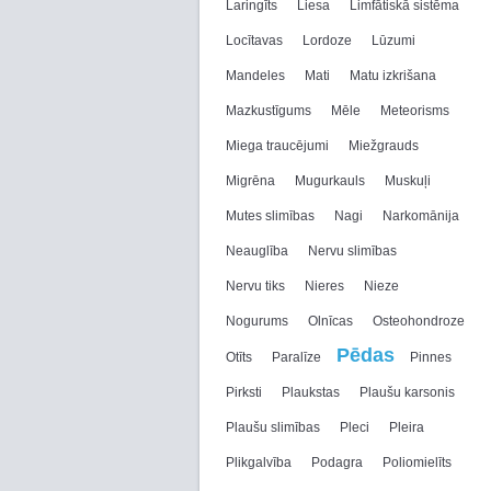
Laringīts
Liesa
Limfātiskā sistēma
Locītavas
Lordoze
Lūzumi
Mandeles
Mati
Matu izkrišana
Mazkustīgums
Mēle
Meteorisms
Miega traucējumi
Miežgrauds
Migrēna
Mugurkauls
Muskuļi
Mutes slimības
Nagi
Narkomānija
Neauglība
Nervu slimības
Nervu tiks
Nieres
Nieze
Nogurums
Olnīcas
Osteohondroze
Pēdas
Otīts
Paralīze
Pinnes
Pirksti
Plaukstas
Plaušu karsonis
Plaušu slimības
Pleci
Pleira
Plikgalvība
Podagra
Poliomielīts