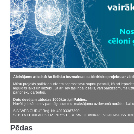
Aicinājums atbalstīt šo lielisko bezmaksas sabiedrisko projektu ar zie
Mūsu projekts palīdz daudziem saprast savu sapņu pasauli, kā arī iepazīt s
ieguldīts laiks un līdzekļi. Ja arī Tev tas ir palīdzējis, vari palīdzēt mums uzt
par prieku darbotos.
Dots devējam atdodas 1000kārtīgi! Paldies.
Novēli jebkādu sev parocīgu summu, maksājuma uzdevumā norādot:
Lai 
SIA "WEB GURU" Reģ. Nr. 40103367390
SEB: LV71UNLA0050021707591 // SWEDBANKA: LV89HABA0551030
Pēdas