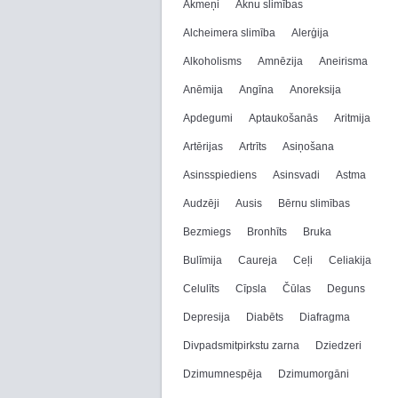
Akmeņi
Aknu slimības
Alcheimera slimība
Alerģija
Alkoholisms
Amnēzija
Aneirisma
Anēmija
Angīna
Anoreksija
Apdegumi
Aptaukošanās
Aritmija
Artērijas
Artrīts
Asiņošana
Asinsspiediens
Asinsvadi
Astma
Audzēji
Ausis
Bērnu slimības
Bezmiegs
Bronhīts
Bruka
Bulīmija
Caureja
Ceļi
Celiakija
Celulīts
Cīpsla
Čūlas
Deguns
Depresija
Diabēts
Diafragma
Divpadsmitpirkstu zarna
Dziedzeri
Dzimumnespēja
Dzimumorgāni