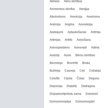
Akmeņi
Aknu slimības
Alcheimera slimība
Alerģija
Alkoholisms
Amnēzija
Aneirisma
Anēmija
Angīna
Anoreksija
Apdegumi
Aptaukošanās
Aritmija
Artērijas
Artrīts
Asiņošana
Asinsspiediens
Asinsvadi
Astma
Audzēji
Ausis
Bērnu slimības
Bezmiegs
Bronhīts
Bruka
Bulīmija
Caureja
Ceļi
Celiakija
Celulīts
Cīpsla
Čūlas
Deguns
Depresija
Diabēts
Diafragma
Divpadsmitpirkstu zarna
Dziedzeri
Dzimumnespēja
Dzimumorgāni