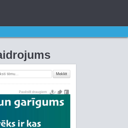
kaidrojums
Meklēt
Pavēstīt draugiem