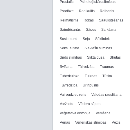
Prostatīts
Psiholoģiskās slimības
Psoriāze
Radikulīts
Reibonis
Reimatisms
Rokas
Saaukstēšanās
Saindēšanās
Sāpes
Sarkšana
Sastiepumi
Seja
Sēklinieki
Seksualitāte
Sieviešu slimības
Sirds slimības
Slikta dūša
Strutas
Svīšana
Tālredzība
Traumas
Tuberkuloze
Tulznas
Tūska
Tuvredzība
Urīnpūslis
Vairogdziedzeris
Valodas raustīšana
Varžacis
Vēdera sāpes
Veģetatīvā distonija
Vemšana
Vēnas
Venēriskās slimības
Vēzis