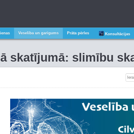
ienas
Veselība un garīgums
Prāta pērles
Konsultācijas
gā skatījumā: slimību s