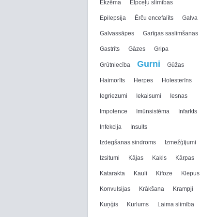
Ekzēma
Elpceļu slimības
Epilepsija
Ērču encefalīts
Galva
Galvassāpes
Garīgas saslimšanas
Gastrīts
Gāzes
Gripa
Gurni
Grūtniecība
Gūžas
Haimorīts
Herpes
Holesterīns
Iegriezumi
Iekaisumi
Iesnas
Impotence
Imūnsistēma
Infarkts
Infekcija
Insults
Izdegšanas sindroms
Izmežģījumi
Izsitumi
Kājas
Kakls
Kārpas
Katarakta
Kauli
Kifoze
Klepus
Konvulsijas
Krākšana
Krampji
Kuņģis
Kurlums
Laima slimība