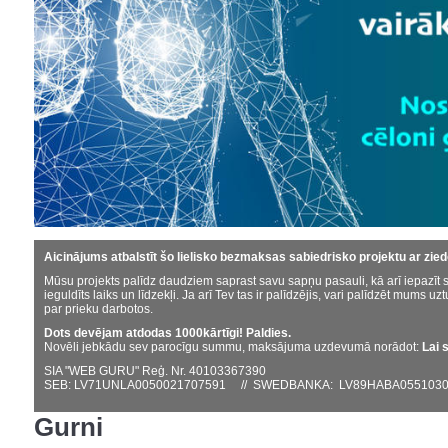
Aicinājums atbalstīt šo lielisko bezmaksas sabiedrisko projektu ar zie
Mūsu projekts palīdz daudziem saprast savu sapņu pasauli, kā arī iepazīt s
ieguldīts laiks un līdzekļi. Ja arī Tev tas ir palīdzējis, vari palīdzēt mums uzt
par prieku darbotos.
Dots devējam atdodas 1000kārtīgi! Paldies.
Novēli jebkādu sev parocīgu summu, maksājuma uzdevumā norādot:
Lai 
SIA "WEB GURU" Reģ. Nr. 40103367390
SEB: LV71UNLA0050021707591 // SWEDBANKA: LV89HABA0551030
Gurni