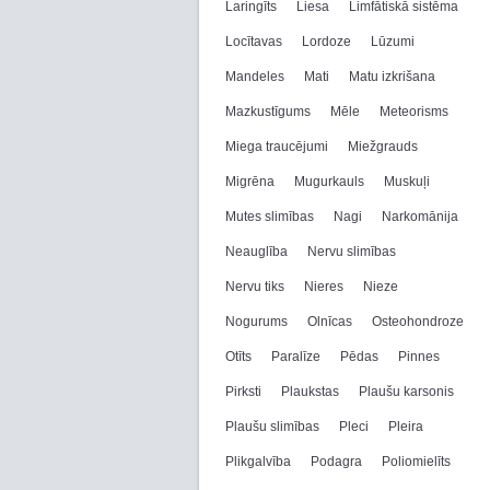
Laringīts
Liesa
Limfātiskā sistēma
Locītavas
Lordoze
Lūzumi
Mandeles
Mati
Matu izkrišana
Mazkustīgums
Mēle
Meteorisms
Miega traucējumi
Miežgrauds
Migrēna
Mugurkauls
Muskuļi
Mutes slimības
Nagi
Narkomānija
Neauglība
Nervu slimības
Nervu tiks
Nieres
Nieze
Nogurums
Olnīcas
Osteohondroze
Otīts
Paralīze
Pēdas
Pinnes
Pirksti
Plaukstas
Plaušu karsonis
Plaušu slimības
Pleci
Pleira
Plikgalvība
Podagra
Poliomielīts