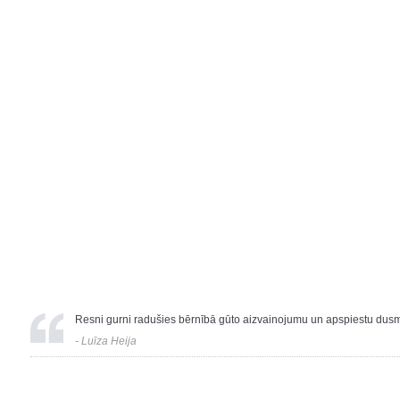
Resni gurni radušies bērnībā gūto aizvainojumu un apspiestu dusm
- Luīza Heija