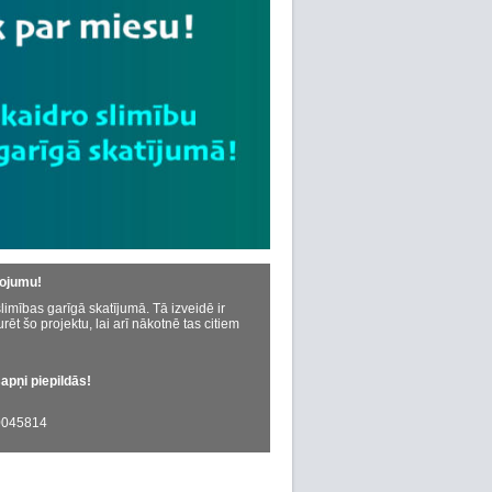
dojumu!
limības garīgā skatījumā. Tā izveidē ir
urēt šo projektu, lai arī nākotnē tas citiem
sapņi piepildās!
045814