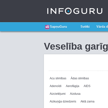
SapņuGuru
Svētki
Vārda d
Veselība garī
Acu slimības
Ādas slimības
Adenoīdi
Aerofāgija
AIDS
Aizcietējumi
Aizdusa
Aizkuņģa dziedzeris
Aklā zarna