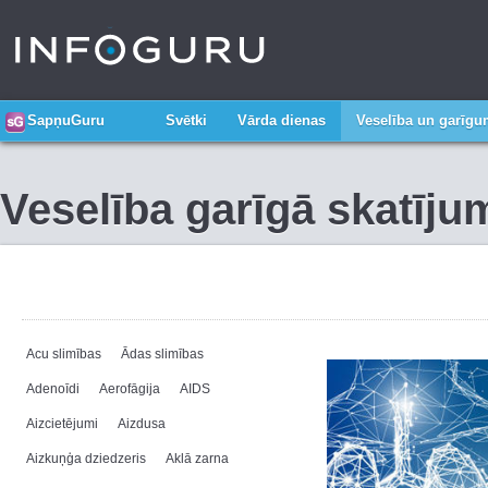
SapņuGuru
Svētki
Vārda dienas
Veselība un garīg
Veselība garīgā skatīju
Acu slimības
Ādas slimības
Adenoīdi
Aerofāgija
AIDS
Aizcietējumi
Aizdusa
Aizkuņģa dziedzeris
Aklā zarna