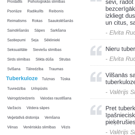
sevi, radot
Prostatīts
Psiholoģiskās slimības
bezcerīgāk
Psoriāze
Radikulīts
Reibonis
izkliegt d
Reimatisms
Rokas
Saaukstēšanās
un citus, s
Saindēšanās
Sāpes
Sarkšana
- Elvita Ru
Sastiepumi
Seja
Sēklinieki
Nieru tube
Seksualitāte
Sieviešu slimības
- Elvita Ru
Sirds slimības
Slikta dūša
Strutas
Svīšana
Tālredzība
Traumas
Vilšanās s
Tuberkuloze
Tulznas
Tūska
tuberkuloz
Tuvredzība
Urīnpūslis
- Valērijs 
Vairogdziedzeris
Valodas raustīšana
Pret tuberku
Varžacis
Vēdera sāpes
īpašniecisk
Veģetatīvā distonija
Vemšana
pieķērušie
Vēnas
Venēriskās slimības
Vēzis
- Valērijs 