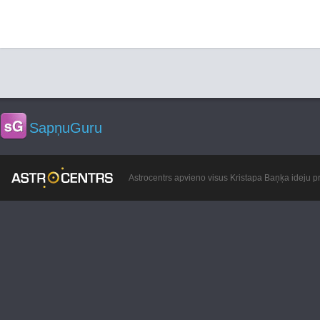
SapņuGuru
Astrocentrs apvieno visus Kristapa Baņķa ideju pr