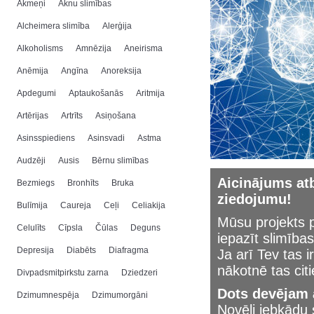
Akmeņi
Aknu slimības
Alcheimera slimība
Alerģija
Alkoholisms
Amnēzija
Aneirisma
Anēmija
Angīna
Anoreksija
Apdegumi
Aptaukošanās
Aritmija
Artērijas
Artrīts
Asiņošana
Asinsspiediens
Asinsvadi
Astma
Audzēji
Ausis
Bērnu slimības
Aicinājums atb
Bezmiegs
Bronhīts
Bruka
ziedojumu!
Bulīmija
Caureja
Ceļi
Celiakija
Mūsu projekts p
Celulīts
Cīpsla
Čūlas
Deguns
iepazīt slimības
Depresija
Diabēts
Diafragma
Ja arī Tev tas i
nākotnē tas cit
Divpadsmitpirkstu zarna
Dziedzeri
Dots devējam a
Dzimumnespēja
Dzimumorgāni
Novēli jebkād