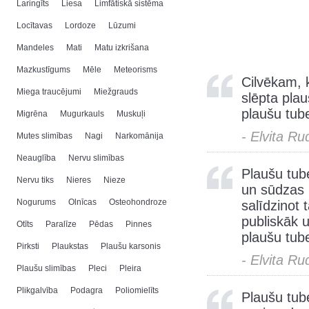
Laringīts
Liesa
Limfātiskā sistēma
Locītavas
Lordoze
Lūzumi
Mandeles
Mati
Matu izkrišana
Mazkustīgums
Mēle
Meteorisms
Cilvēkam, k
Miega traucējumi
Miežgrauds
slēpta plau
plaušu tube
Migrēna
Mugurkauls
Muskuļi
- Elvita Ru
Mutes slimības
Nagi
Narkomānija
Neauglība
Nervu slimības
Plaušu tube
Nervu tiks
Nieres
Nieze
un sūdzas
Nogurums
Olnīcas
Osteohondroze
salīdzinot 
publiskāk u
Otīts
Paralīze
Pēdas
Pinnes
plaušu tub
Pirksti
Plaukstas
Plaušu karsonis
- Elvita Ru
Plaušu slimības
Pleci
Pleira
Plikgalvība
Podagra
Poliomielīts
Plaušu tube