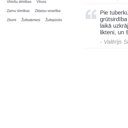
Vīriešu slimības
Vīruss
Zarnu slimības
Zīdaiņu veselība
Pie tuberk
grūtsirdīb
Zilumi
Žultsakmeņi
Žultspūslis
laikā uzkrā
likteni, un 
- Valērijs 