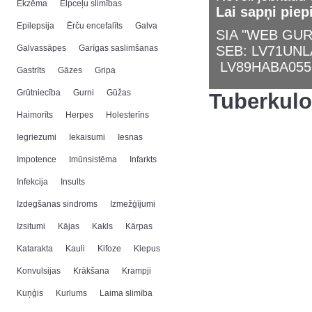
Ekzēma
Elpceļu slimības
Lai sapņi piep
Epilepsija
Ērču encefalīts
Galva
SIA "WEB GURU
Galvassāpes
Garīgas saslimšanas
SEB: LV71UN
LV89HABA055
Gastrīts
Gāzes
Gripa
Grūtniecība
Gurni
Gūžas
Tuberkul
Haimorīts
Herpes
Holesterīns
Iegriezumi
Iekaisumi
Iesnas
Impotence
Imūnsistēma
Infarkts
Infekcija
Insults
Izdegšanas sindroms
Izmežģījumi
Izsitumi
Kājas
Kakls
Kārpas
Katarakta
Kauli
Kifoze
Klepus
Konvulsijas
Krākšana
Krampji
Kuņģis
Kurlums
Laima slimība