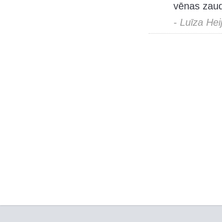
vēnas zaud
- Luīza Hei