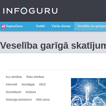
SapņuGuru
Svētki
Vārda dienas
Veselība un garīg
Veselība garīgā skatīju
Acu slimības
Ādas slimības
Adenoīdi
Aerofāgija
AIDS
Aizcietējumi
Aizdusa
Aizkuņģa dziedzeris
Aklā zarna