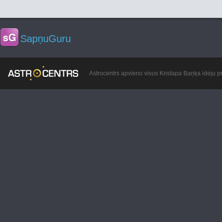
SapņuGuru
Astrocentrs apvieno visus Kristapa Baņķa ideju pr