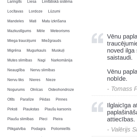
Laringīts
Liesa
Limfātiskā sistēma
Locītavas
Lordoze
Lūzumi
Mandeles
Mati
Matu izkrišana
Mazkustīgums
Mēle
Meteorisms
Vēnu paplaš
Miega traucējumi
Miežgrauds
traucējumie
noved ilga 
Migrēna
Mugurkauls
Muskuļi
saistaudi.
Mutes slimības
Nagi
Narkomānija
Neauglība
Nervu slimības
Vēnu papla
nobīde.
Nervu tiks
Nieres
Nieze
- Tomass 
Nogurums
Olnīcas
Osteohondroze
Otīts
Paralīze
Pēdas
Pinnes
Ilglaicīga 
Pirksti
Plaukstas
Plaušu karsonis
paplašināš
attiecības.
Plaušu slimības
Pleci
Pleira
- Valērijs 
Plikgalvība
Podagra
Poliomielīts