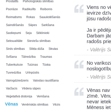
Prostatīts
Psiholoģiskās slimības
Viens no v
Psoriāze
Radikulīts
Reibonis
ievirze dzī
Reimatisms
Rokas
Saaukstēšanās
jūsu radošo
Saindēšanās
Sāpes
Sarkšana
Ja ir pēdēj
Sastiepumi
Seja
Sēklinieki
Darbam jādo
radošs prie
Seksualitāte
Sieviešu slimības
- Valērijs 
Sirds slimības
Slikta dūša
Strutas
Svīšana
Tālredzība
Traumas
No varikozā
Tuberkuloze
Tulznas
Tūska
noslogotīb
Tuvredzība
Urīnpūslis
- Valērijs 
Vairogdziedzeris
Valodas raustīšana
Varžacis
Vēdera sāpes
Vēnas nav 
zīmē. Vēnu 
Veģetatīvā distonija
Vemšana
nevar ietek
Vēnas
Venēriskās slimības
Vēzis
Mēness iet