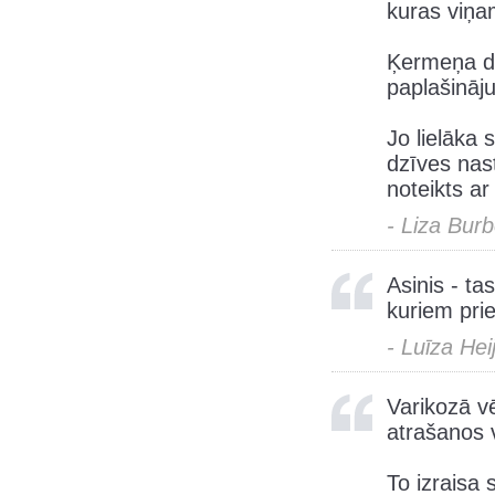
kuras viņam
Ķermeņa da
paplašināju
Jo lielāka
dzīves nast
noteikts a
- Liza Bur
Asinis - tas
kuriem prie
- Luīza Hei
Varikozā v
atrašanos 
To izraisa 