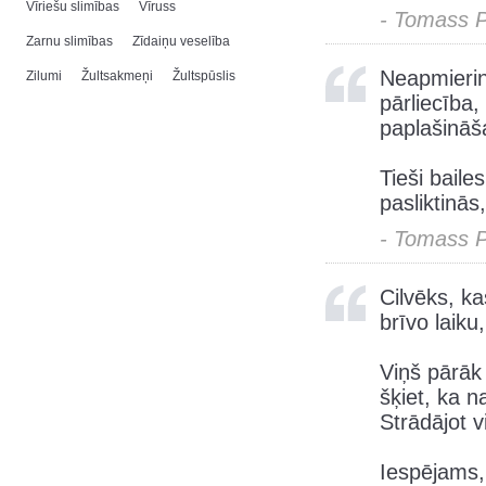
Vīriešu slimības
Vīruss
- Tomass 
Zarnu slimības
Zīdaiņu veselība
Neapmierinā
Zilumi
Žultsakmeņi
Žultspūslis
pārliecība
paplašināš
Tieši baile
pasliktinās
- Tomass 
Cilvēks, k
brīvo laiku
Viņš pārāk
šķiet, ka n
Strādājot v
Iespējams, 