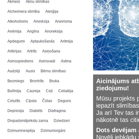
Akmeņi
Aknu slimības
Alcheimera slimība
Alerģija
Alkoholisms
Amnēzija
Aneirisma
Anēmija
Angīna
Anoreksija
Apdegumi
Aptaukošanās
Aritmija
Artērijas
Artrīts
Asiņošana
Asinsspiediens
Asinsvadi
Astma
Audzēji
Ausis
Bērnu slimības
Aicinājums atb
Bezmiegs
Bronhīts
Bruka
ziedojumu!
Bulīmija
Caureja
Ceļi
Celiakija
Mūsu projekts p
Celulīts
Cīpsla
Čūlas
Deguns
iepazīt slimības
Depresija
Diabēts
Diafragma
Ja arī Tev tas i
nākotnē tas cit
Divpadsmitpirkstu zarna
Dziedzeri
Dots devējam a
Dzimumnespēja
Dzimumorgāni
Novēli jebkād