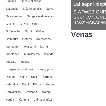
Ekzēma
Elpceļu slimības
Lai sapņi piep
Epilepsija
Ērču encefalīts
Galva
SIA "WEB GURU
Galvassāpes
Garīgas saslimšanas
SEB: LV71UN
LV89HABA055
Gastrīts
Gāzes
Gripa
Grūtniecība
Gurni
Gūžas
Vēnas
Haimorīts
Herpes
Holesterīns
Iegriezumi
Iekaisumi
Iesnas
Impotence
Imūnsistēma
Infarkts
Infekcija
Insults
Izdegšanas sindroms
Izmežģījumi
Izsitumi
Kājas
Kakls
Kārpas
Katarakta
Kauli
Kifoze
Klepus
Konvulsijas
Krākšana
Krampji
Kuņģis
Kurlums
Laima slimība