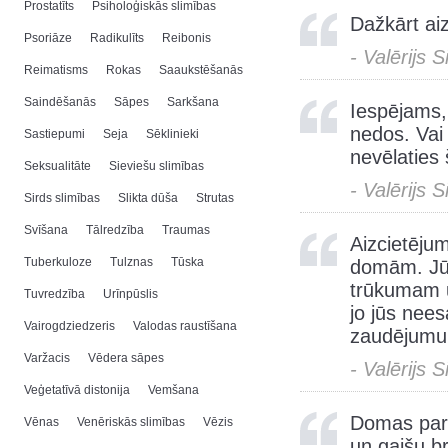
Prostatīts
Psiholoģiskās slimības
Dažkārt ai
Psoriāze
Radikulīts
Reibonis
- Valērijs 
Reimatisms
Rokas
Saaukstēšanās
Saindēšanās
Sāpes
Sarkšana
Iespējams, 
nedos. Vai 
Sastiepumi
Seja
Sēklinieki
nevēlaties 
Seksualitāte
Sieviešu slimības
- Valērijs 
Sirds slimības
Slikta dūša
Strutas
Svīšana
Tālredzība
Traumas
Aizcietēju
Tuberkuloze
Tulznas
Tūska
domām. Jūs
trūkumam u
Tuvredzība
Urīnpūslis
jo jūs neesa
Vairogdziedzeris
Valodas raustīšana
zaudējumu.
Varžacis
Vēdera sāpes
- Valērijs 
Veģetatīvā distonija
Vemšana
Domas par 
Vēnas
Venēriskās slimības
Vēzis
un gaišu br