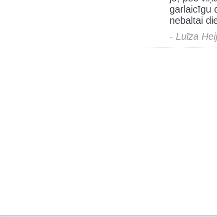
garlaicīgu 
nebaltai di
- Luīza Hei