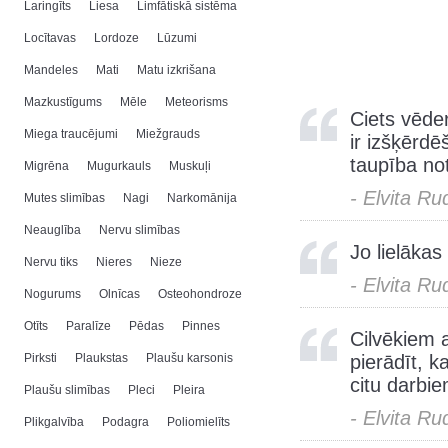
Laringīts
Liesa
Limfātiskā sistēma
Locītavas
Lordoze
Lūzumi
Mandeles
Mati
Matu izkrišana
Mazkustīgums
Mēle
Meteorisms
Ciets vēde
Miega traucējumi
Miežgrauds
ir izšķērdē
taupība not
Migrēna
Mugurkauls
Muskuļi
- Elvita Ru
Mutes slimības
Nagi
Narkomānija
Neauglība
Nervu slimības
Jo lielākas
Nervu tiks
Nieres
Nieze
- Elvita Ru
Nogurums
Olnīcas
Osteohondroze
Otīts
Paralīze
Pēdas
Pinnes
Cilvēkiem 
Pirksti
Plaukstas
Plaušu karsonis
pierādīt, k
citu darbie
Plaušu slimības
Pleci
Pleira
- Elvita Ru
Plikgalvība
Podagra
Poliomielīts