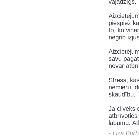
vajadzīgs.
Aizcietējum
piespiež ka
to, ko viņa
negrib izju
Aizcietēju
savu pagāt
nevar atbrī
Stress, ka
nemieru, d
skaudību.
Ja cilvēks 
atbrīvotie
labumu. At
- Liza Bur