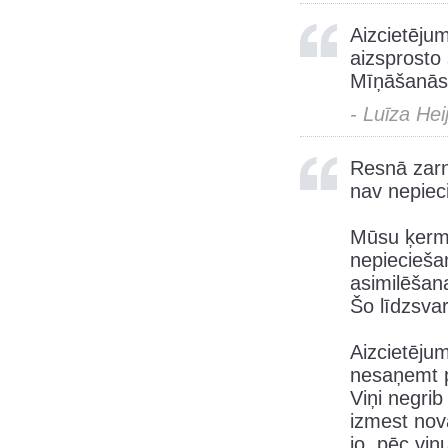
Aizcietēju
aizsprosto
Mīņāšanās
- Luīza Hei
Resnā zarn
nav nepiec
Mūsu ķerme
nepiecieša
asimilēšan
Šo līdzsvar
Aizcietējum
nesaņemt p
Viņi negrib
izmest nov
jo, pēc vi