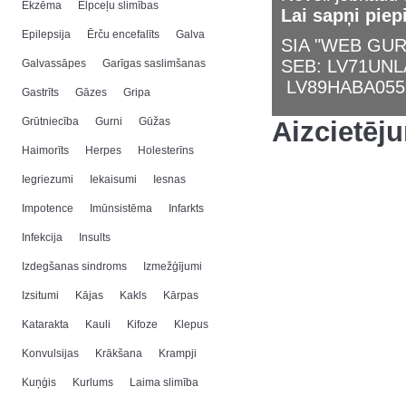
Ekzēma
Elpceļu slimības
Lai sapņi piep
Epilepsija
Ērču encefalīts
Galva
SIA "WEB GURU
SEB: LV71UN
Galvassāpes
Garīgas saslimšanas
LV89HABA055
Gastrīts
Gāzes
Gripa
Grūtniecība
Gurni
Gūžas
Aizcietēj
Haimorīts
Herpes
Holesterīns
Iegriezumi
Iekaisumi
Iesnas
Impotence
Imūnsistēma
Infarkts
Infekcija
Insults
Izdegšanas sindroms
Izmežģījumi
Izsitumi
Kājas
Kakls
Kārpas
Katarakta
Kauli
Kifoze
Klepus
Konvulsijas
Krākšana
Krampji
Kuņģis
Kurlums
Laima slimība