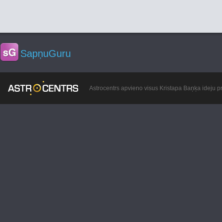
SapņuGuru
Astrocentrs apvieno visus Kristapa Baņķa ideju pr