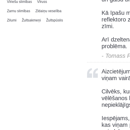
Vīriešu slimības
Vīruss
Zarnu slimības
Zīdaiņu veselība
Kā īpašu m
reflektoro
Zilumi
Žultsakmeņi
Žultspūslis
zīmi.
Arī dzelte
problēma.
- Tomass 
Aizcietēju
viņam vair
Cilvēks, ku
vēlēšanos k
nepieklājī
Iespējams, 
kas viņam 