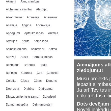
Akmeņi
Aknu slimības
Alcheimera slimība
Alerģija
Alkoholisms
Amnēzija
Aneirisma
Anēmija
Angīna
Anoreksija
Apdegumi
Aptaukošanās
Aritmija
Artērijas
Artrīts
Asiņošana
Asinsspiediens
Asinsvadi
Astma
Audzēji
Ausis
Bērnu slimības
Aicinājums atb
Bezmiegs
Bronhīts
Bruka
ziedojumu!
Bulīmija
Caureja
Ceļi
Celiakija
Mūsu projekts p
Celulīts
Cīpsla
Čūlas
Deguns
iepazīt slimības
Depresija
Diabēts
Diafragma
Ja arī Tev tas i
nākotnē tas cit
Divpadsmitpirkstu zarna
Dziedzeri
Dots devējam a
Dzimumnespēja
Dzimumorgāni
Novēli jebkād