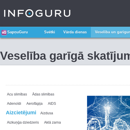
SapņuGuru
Svētki
Vārda dienas
Veselība un garīg
Veselība garīgā skatīju
Acu slimības
Ādas slimības
Adenoīdi
Aerofāgija
AIDS
Aizcietējumi
Aizdusa
Aizkuņģa dziedzeris
Aklā zarna