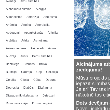
Akmeņi
Aknu slimības
Alcheimera slimība
Alerģija
Alkoholisms
Amnēzija
Aneirisma
Anēmija
Angīna
Anoreksija
Apdegumi
Aptaukošanās
Aritmija
Artērijas
Artrīts
Asiņošana
Asinsspiediens
Asinsvadi
Astma
Audzēji
Ausis
Bērnu slimības
Aicinājums atb
Bezmiegs
Bronhīts
Bruka
ziedojumu!
Bulīmija
Caureja
Ceļi
Celiakija
Mūsu projekts p
Celulīts
Cīpsla
Čūlas
Deguns
iepazīt slimības
Depresija
Diabēts
Diafragma
Ja arī Tev tas i
nākotnē tas cit
Divpadsmitpirkstu zarna
Dziedzeri
Dots devējam a
Dzimumnespēja
Dzimumorgāni
Novēli jebkād