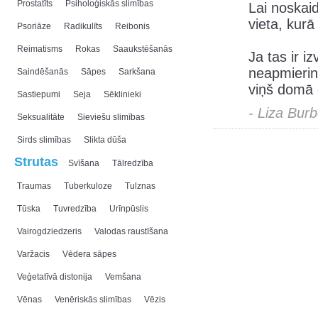
Prostatīts
Psiholoģiskās slimības
Lai noskaid
vieta, kurā
Psoriāze
Radikulīts
Reibonis
Reimatisms
Rokas
Saaukstēšanās
Ja tas ir i
neapmierinā
Saindēšanās
Sāpes
Sarkšana
viņš domā 
Sastiepumi
Seja
Sēklinieki
- Liza Bur
Seksualitāte
Sieviešu slimības
Sirds slimības
Slikta dūša
Strutas
Svīšana
Tālredzība
Traumas
Tuberkuloze
Tulznas
Tūska
Tuvredzība
Urīnpūslis
Vairogdziedzeris
Valodas raustīšana
Varžacis
Vēdera sāpes
Veģetatīvā distonija
Vemšana
Vēnas
Venēriskās slimības
Vēzis