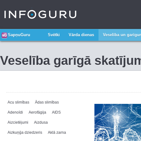
SapņuGuru
Svētki
Vārda dienas
Veselība un garīg
Veselība garīgā skatīju
Acu slimības
Ādas slimības
Adenoīdi
Aerofāgija
AIDS
Aizcietējumi
Aizdusa
Aizkuņģa dziedzeris
Aklā zarna