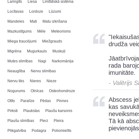
Laringīts
Liesa
Limfātiskā sistēma
Locītavas
Lordoze
Lūzumi
Mandeles
Mati
Matu izkrišana
Mazkustīgums
Mēle
Meteorisms
"Iekaisuša
Miega traucējumi
Miežgrauds
drudža vei
Migrēna
Mugurkauls
Muskuļi
Jāatbrīvoj
Mutes slimības
Nagi
Narkomānija
rada baroj
Neauglība
Nervu slimības
imunitāte.
Nervu tiks
Nieres
Nieze
- Valērijs 
Nogurums
Olnīcas
Osteohondroze
Abscess je
Otīts
Paralīze
Pēdas
Pinnes
kas savukā
Pirksti
Plaukstas
Plaušu karsonis
neveiksmes
Tā kā abs
Plaušu slimības
Pleci
Pleira
pievienojās
Plikgalvība
Podagra
Poliomielīts