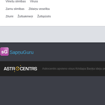
Vīriešu slimības
Vīruss
Zarnu slimības
Zīdaiņu veselība
Zilumi
Žultsakmeņi
Žultspūslis
SapņuGuru
Astrocentrs apvieno visus Kristapa Baņķa ideju pr