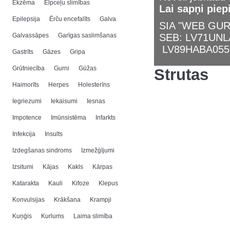
Ekzēma
Elpceļu slimības
Lai sapņi piep
Epilepsija
Ērču encefalīts
Galva
SIA "WEB GURU
Galvassāpes
Garīgas saslimšanas
SEB: LV71UN
LV89HABA055
Gastrīts
Gāzes
Gripa
Grūtniecība
Gurni
Gūžas
Strutas
Haimorīts
Herpes
Holesterīns
Iegriezumi
Iekaisumi
Iesnas
Impotence
Imūnsistēma
Infarkts
Infekcija
Insults
Izdegšanas sindroms
Izmežģījumi
Izsitumi
Kājas
Kakls
Kārpas
Katarakta
Kauli
Kifoze
Klepus
Konvulsijas
Krākšana
Krampji
Kuņģis
Kurlums
Laima slimība