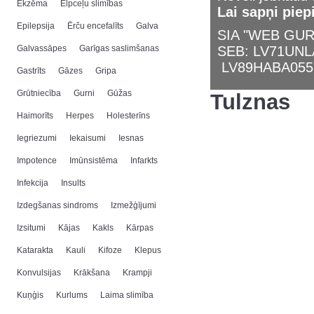
Ekzēma
Elpceļu slimības
Lai sapņi piep
Epilepsija
Ērču encefalīts
Galva
SIA "WEB GURU
Galvassāpes
Garīgas saslimšanas
SEB: LV71UN
LV89HABA055
Gastrīts
Gāzes
Gripa
Grūtniecība
Gurni
Gūžas
Tulznas
Haimorīts
Herpes
Holesterīns
Iegriezumi
Iekaisumi
Iesnas
Impotence
Imūnsistēma
Infarkts
Infekcija
Insults
Izdegšanas sindroms
Izmežģījumi
Izsitumi
Kājas
Kakls
Kārpas
Katarakta
Kauli
Kifoze
Klepus
Konvulsijas
Krākšana
Krampji
Kuņģis
Kurlums
Laima slimība