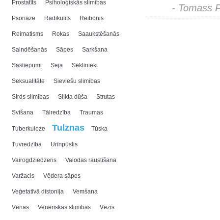
Prostatīts
Psiholoģiskās slimības
- Tomass 
Psoriāze
Radikulīts
Reibonis
Reimatisms
Rokas
Saaukstēšanās
Saindēšanās
Sāpes
Sarkšana
Sastiepumi
Seja
Sēklinieki
Seksualitāte
Sieviešu slimības
Sirds slimības
Slikta dūša
Strutas
Svīšana
Tālredzība
Traumas
Tulznas
Tuberkuloze
Tūska
Tuvredzība
Urīnpūslis
Vairogdziedzeris
Valodas raustīšana
Varžacis
Vēdera sāpes
Veģetatīvā distonija
Vemšana
Vēnas
Venēriskās slimības
Vēzis