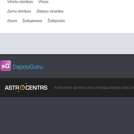
Vīriešu slimības
Vīruss
Zarnu slimības
Zīdaiņu veselība
Zilumi
Žultsakmeņi
Žultspūslis
SapņuGuru
Astrocentrs apvieno visus Kristapa Baņķa ideju pr