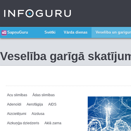
SapņuGuru
Svētki
Vārda dienas
Veselība un garīg
Veselība garīgā skatīju
Acu slimības
Ādas slimības
Adenoīdi
Aerofāgija
AIDS
Aizcietējumi
Aizdusa
Aizkuņģa dziedzeris
Aklā zarna