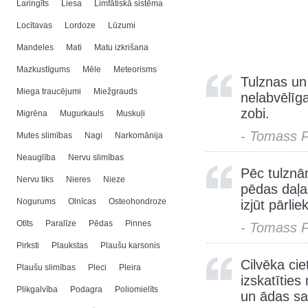
Laringīts
Liesa
Limfātiskā sistēma
Locītavas
Lordoze
Lūzumi
Mandeles
Mati
Matu izkrišana
Mazkustīgums
Mēle
Meteorisms
Tulznas un
Miega traucējumi
Miežgrauds
nelabvēlīga
zobi.
Migrēna
Mugurkauls
Muskuļi
- Tomass 
Mutes slimības
Nagi
Narkomānija
Neauglība
Nervu slimības
Pēc tulznā
Nervu tiks
Nieres
Nieze
pēdas daļas
Nogurums
Olnīcas
Osteohondroze
izjūt pārlie
Otīts
Paralīze
Pēdas
Pinnes
- Tomass 
Pirksti
Plaukstas
Plaušu karsonis
Cilvēka cie
Plaušu slimības
Pleci
Pleira
izskatītie
Plikgalvība
Podagra
Poliomielīts
un ādas sa