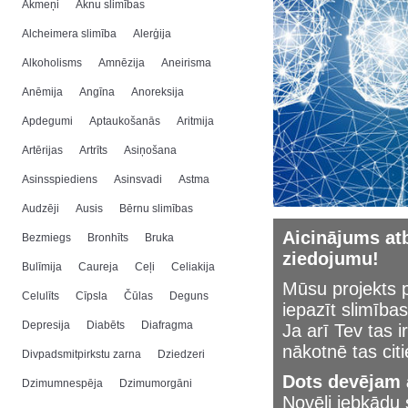
Akmeņi
Aknu slimības
Alcheimera slimība
Alerģija
Alkoholisms
Amnēzija
Aneirisma
Anēmija
Angīna
Anoreksija
Apdegumi
Aptaukošanās
Aritmija
Artērijas
Artrīts
Asiņošana
Asinsspiediens
Asinsvadi
Astma
Audzēji
Ausis
Bērnu slimības
Aicinājums atb
Bezmiegs
Bronhīts
Bruka
ziedojumu!
Bulīmija
Caureja
Ceļi
Celiakija
Mūsu projekts p
Celulīts
Cīpsla
Čūlas
Deguns
iepazīt slimības
Depresija
Diabēts
Diafragma
Ja arī Tev tas i
nākotnē tas cit
Divpadsmitpirkstu zarna
Dziedzeri
Dots devējam a
Dzimumnespēja
Dzimumorgāni
Novēli jebkād