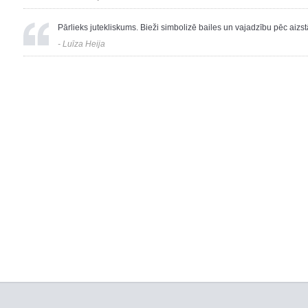
Pārlieks jutekliskums. Bieži simbolizē bailes un vajadzību pēc aizs
- Luīza Heija