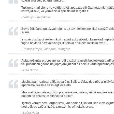
uzkrāšana veic bufera funkciju.
Tuklums ir arī viens no veidiem, kā izpaužas cilvēka neapmierinātība
kritizējat sevi, ka ķermenis ir spiests aizsargāties.
- Valērijs Siņeļņikovs
Sevis žēlošana un aizvainojums uz tuviniekiem ne tikai sarežģī dzī
svaru.
Ir novērots, ka cilvēkiem, kuri nepārtraukti atkārto, ka nekad nepie
tagad neviens nav vajadzīgs, ir lielāka nosliece uz lieko svaru.
- Tomass Pope, Johanna Paungere
Aptaukošanās procesam var būt dažādi iemesli, bet jebkurā gadīju
vai pusaudžu gados un joprojām jūt bailes nokļūt kādā apkaunojošā s
- Liza Burbo
Liecina par neaizsargātības sajūtu. Bailes. Vajadzība pēc aizstāvīb
apspiesta tieksme sasniegt iecerēto.
Mēs meklējam aizsardzību pret aizvainojumiem, kritiskām piezīmē
bailēm no dzīves un cita veida bailēm.
Ilgstoši vērojot savu organismu, var pamanīt, ka tad, kad cilvēks jū
nedrošības sajūta izzūd, samazinās arī liekais svars.
- Luīza Heija