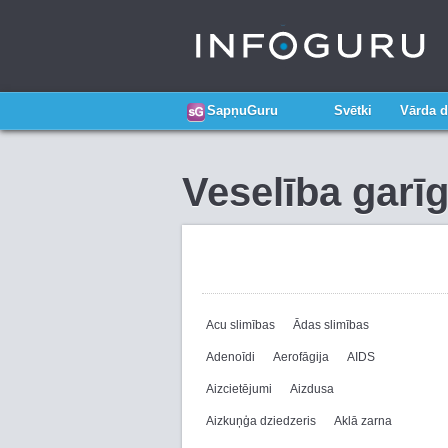
SapņuGuru
Svētki
Vārda d
Veselība garī
Acu slimības
Ādas slimības
Adenoīdi
Aerofāgija
AIDS
Aizcietējumi
Aizdusa
Aizkuņģa dziedzeris
Aklā zarna