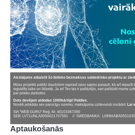
Aicinājums atbalstīt šo lielisko bezmaksas sabiedrisko projektu ar zie
Mūsu projekts palīdz daudziem saprast savu sapņu pasauli, kā arī iepazīt s
ieguldīts laiks un līdzekļi. Ja arī Tev tas ir palīdzējis, vari palīdzēt mums uzt
par prieku darbotos.
Dots devējam atdodas 1000kārtīgi! Paldies.
Novēli jebkādu sev parocīgu summu, maksājuma uzdevumā norādot:
Lai 
SIA "WEB GURU" Reģ. Nr. 40103367390
SEB: LV71UNLA0050021707591 // SWEDBANKA: LV89HABA0551030
Aptaukošanās