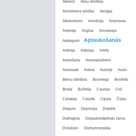
Akmeņi
Aknu slimības
Alcheimera slimība
Alerģija
Alkoholisms
Amnēzija
Aneirisma
Anēmija
Angīna
Anoreksija
Aptaukošanās
Apdegumi
Aritmija
Artērijas
Artrīts
Asiņošana
Asinsspiediens
Asinsvadi
Astma
Audzēji
Ausis
Bērnu slimības
Bezmiegs
Bronhīts
Bruka
Bulīmija
Caureja
Ceļi
Celiakija
Celulīts
Cīpsla
Čūlas
Deguns
Depresija
Diabēts
Diafragma
Divpadsmitpirkstu zarna
Dziedzeri
Dzimumnespēja