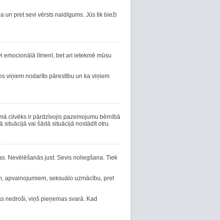
 un pret sevi vērsts naidīgums. Jūs tik bieži
vi emocionālā līmenī, bet ari ietekmē mūsu
dos viņiem nodarīto pārestību un ka viņiem
mā cilvēks ir pārdzīvojis pazemojumu bērnībā
ituācijā vai šādā situācijā nostādīt otru.
as. Nevēlēšanās just. Sevis noliegšana. Tiek
m, apvainojumiem, seksuālo uzmācību, pret
tas nedroši, viņš pieņemas svarā. Kad