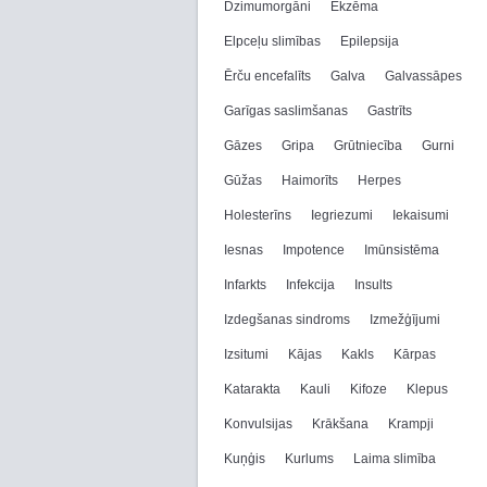
Dzimumorgāni
Ekzēma
Elpceļu slimības
Epilepsija
Ērču encefalīts
Galva
Galvassāpes
Garīgas saslimšanas
Gastrīts
Gāzes
Gripa
Grūtniecība
Gurni
Gūžas
Haimorīts
Herpes
Holesterīns
Iegriezumi
Iekaisumi
Iesnas
Impotence
Imūnsistēma
Infarkts
Infekcija
Insults
Izdegšanas sindroms
Izmežģījumi
Izsitumi
Kājas
Kakls
Kārpas
Katarakta
Kauli
Kifoze
Klepus
Konvulsijas
Krākšana
Krampji
Kuņģis
Kurlums
Laima slimība