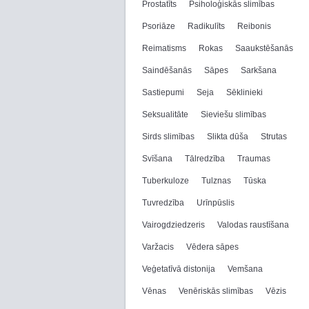
Prostatīts
Psiholoģiskās slimības
Psoriāze
Radikulīts
Reibonis
Reimatisms
Rokas
Saaukstēšanās
Saindēšanās
Sāpes
Sarkšana
Sastiepumi
Seja
Sēklinieki
Seksualitāte
Sieviešu slimības
Sirds slimības
Slikta dūša
Strutas
Svīšana
Tālredzība
Traumas
Tuberkuloze
Tulznas
Tūska
Tuvredzība
Urīnpūslis
Vairogdziedzeris
Valodas raustīšana
Varžacis
Vēdera sāpes
Veģetatīvā distonija
Vemšana
Vēnas
Venēriskās slimības
Vēzis