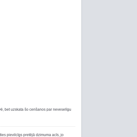
īvē, bet uzskata šo cenšanos par neveselīgu
kties pievilcīgs pretējā dzimuma acīs, jo