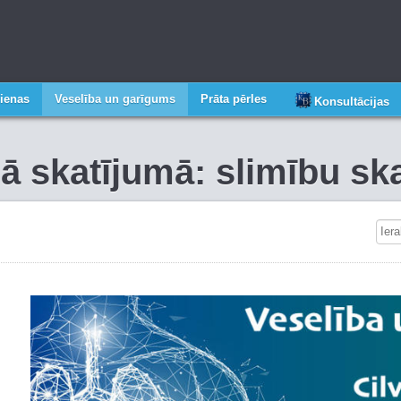
ienas
Veselība un garīgums
Prāta pērles
Konsultācijas
gā skatījumā: slimību s