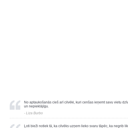
No aptaukošanās cieš arī cilvēki, kuri cenšas ieņemt savu vietu dz
un nepieklājīgu.
- Liza Burbo
Ļoti bieži notiek tā, ka cilvēks uzņem lieko svaru tāpēc, ka negrib li