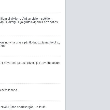
p citiem cilvēkiem. Viņš ar visiem spēkiem
viņus laimīgus, jo grūtāk viņam ir apzināties
kas no viņa prasa pārāk daudz, izmantojot to,
ciem.
r novērots, ka tukli cilvēki ļoti apvainojas un
is nemīlēšana.
ilvēki jūtas neaizsargāti, un tauku