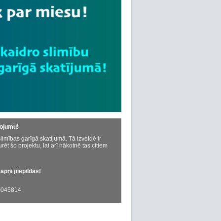
dojumu!
limības garīgā skatījumā. Tā izveidē ir
urēt šo projektu, lai arī nākotnē tas citiem
sapņi piepildās!
045814