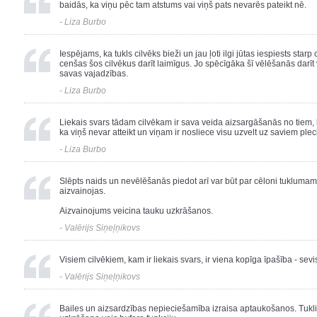
baidās, ka viņu pēc tam atstums vai viņš pats nevarēs pateikt nē.
- Liza Burbo
Iespējams, ka tukls cilvēks bieži un jau ļoti ilgi jūtas iespiests star
cenšas šos cilvēkus darīt laimīgus. Jo spēcīgāka šī vēlēšanās darīt 
savas vajadzības.
- Liza Burbo
Liekais svars tādam cilvēkam ir sava veida aizsargāšanās no tiem, 
ka viņš nevar atteikt un viņam ir nosliece visu uzvelt uz saviem ple
- Liza Burbo
Slēpts naids un nevēlēšanās piedot arī var būt par cēloni tuklumam. I
aizvainojas.
Aizvainojums veicina tauku uzkrāšanos.
- Valērijs Siņeļņikovs
Visiem cilvēkiem, kam ir liekais svars, ir viena kopīga īpašība - sev
- Valērijs Siņeļņikovs
Bailes un aizsardzības nepieciešamība izraisa aptaukošanos. Tukli c