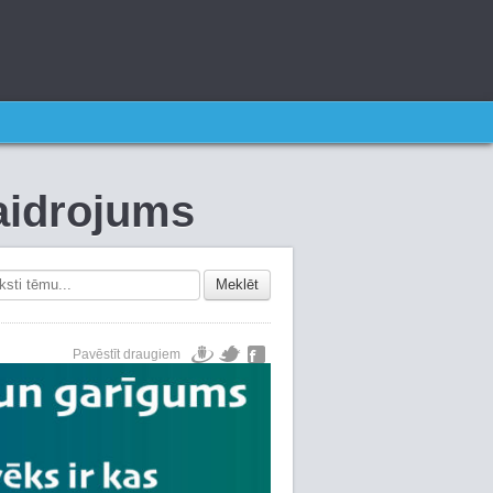
kaidrojums
Meklēt
Pavēstīt draugiem