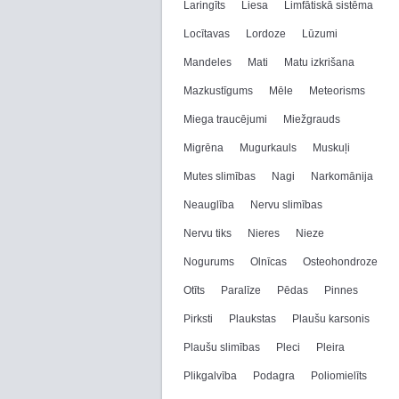
Laringīts
Liesa
Limfātiskā sistēma
Locītavas
Lordoze
Lūzumi
Mandeles
Mati
Matu izkrišana
Mazkustīgums
Mēle
Meteorisms
Miega traucējumi
Miežgrauds
Migrēna
Mugurkauls
Muskuļi
Mutes slimības
Nagi
Narkomānija
Neauglība
Nervu slimības
Nervu tiks
Nieres
Nieze
Nogurums
Olnīcas
Osteohondroze
Otīts
Paralīze
Pēdas
Pinnes
Pirksti
Plaukstas
Plaušu karsonis
Plaušu slimības
Pleci
Pleira
Plikgalvība
Podagra
Poliomielīts