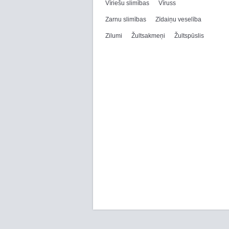
Vīriešu slimības
Vīruss
Zarnu slimības
Zīdaiņu veselība
Zilumi
Žultsakmeņi
Žultspūslis