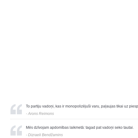
To partiju vadoņi, kas ir monopolizējuši varu, paļaujas tikai uz pi
-
Arons Reimons
Mēs dzīvojam apdomības laikmetā: tagad pat vadoņi seko tautai.
-
Dizraeli Bendžamins