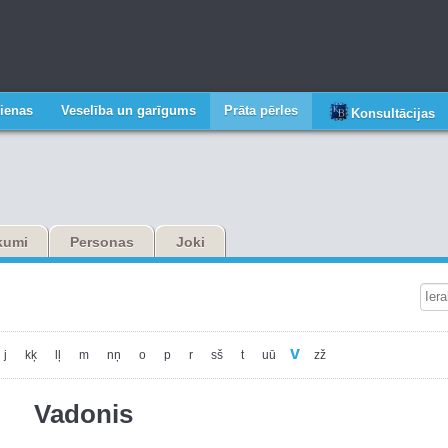
ienas
Veselība un garīgums
Prāta pērles
Konsultācijas
ikumi
Personas
Joki
v
j
kķ
lļ
m
nņ
o
p
r
sš
t
uū
zž
Vadonis