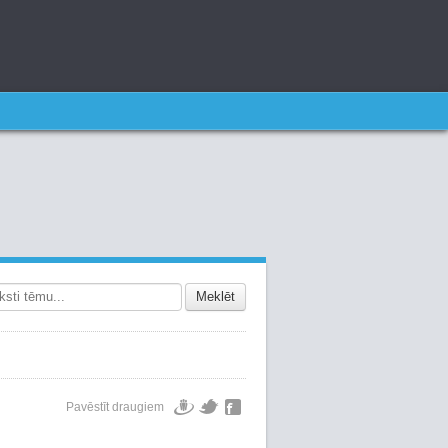
Meklēt
Pavēstīt draugiem