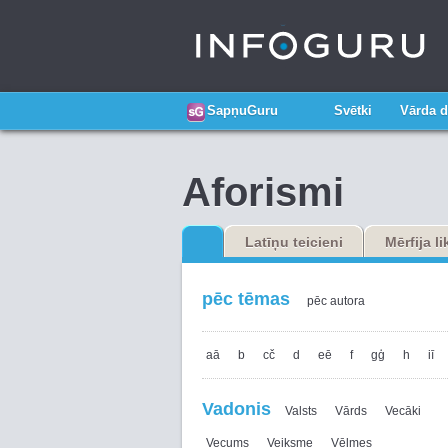
SapņuGuru
Svētki
Vārda d
Aforismi
Latīņu teicieni
Mērfija l
pēc tēmas
pēc autora
aā
b
cč
d
eē
f
gģ
h
iī
Vadonis
Valsts
Vārds
Vecāki
Vecums
Veiksme
Vēlmes