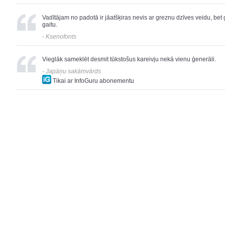
Vadītājam no padotā ir jāatšķiras nevis ar greznu dzīves veidu, b
gaitu.
-
Ksenofonts
Vieglāk sameklēt desmit tūkstošus kareivju nekā vienu ģenerāli.
-
Japāņu sakāmvārds
Tikai ar InfoGuru abonementu