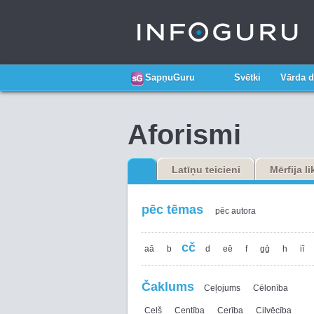
SapņuGuru
Svētki
Vārda d
Aforismi
Latīņu teicieni
Mērfija l
pēc tēmas
pēc autora
cč
aā
b
d
eē
f
gģ
h
iī
Čaklums
Ceļojums
Cēlonība
Ceļš
Centība
Cerība
Cilvēcība