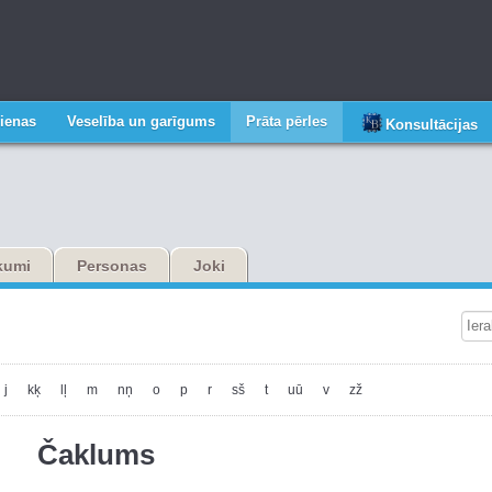
ienas
Veselība un garīgums
Prāta pērles
Konsultācijas
ikumi
Personas
Joki
j
kķ
lļ
m
nņ
o
p
r
sš
t
uū
v
zž
Čaklums