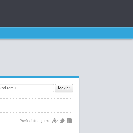
Meklēt
Pavēstīt draugiem