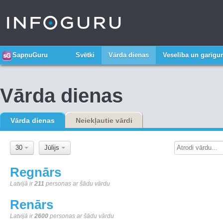
SapņuGuru
Svētki
Vārda dienas
Veselība un garīg
Vārda dienas
Vārda dienas
Neiekļautie vārdi
30
Jūlijs
Regnārs
Latvijā ir
211
personas ar šādu vārdu
Renārs
Latvijā ir
2600
personas ar šādu vārdu