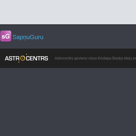
SapņuGuru
Astrocentrs apvieno visus Kristapa Baņķa ideju pr