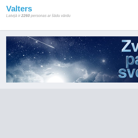
Valters
Latvijā ir
2260
personas ar šādu vārdu