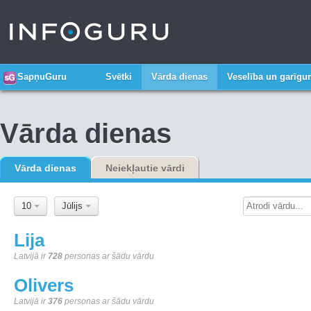
SapņuGuru
Svētki
Vārda dienas
Veselība un garīg
Vārda dienas
Vārda dienas
Neiekļautie vārdi
10
Jūlijs
Lija
Latvijā ir
728
personas ar šādu vārdu
Olivers
Latvijā ir
376
personas ar šādu vārdu