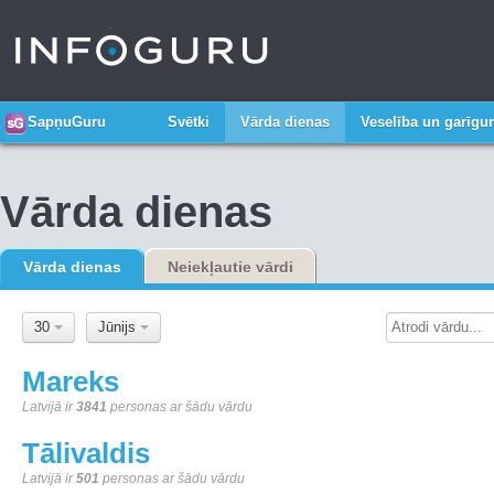
SapņuGuru
Svētki
Vārda dienas
Veselība un garīg
Vārda dienas
Vārda dienas
Neiekļautie vārdi
30
Jūnijs
Mareks
Latvijā ir
3841
personas ar šādu vārdu
Tālivaldis
Latvijā ir
501
personas ar šādu vārdu