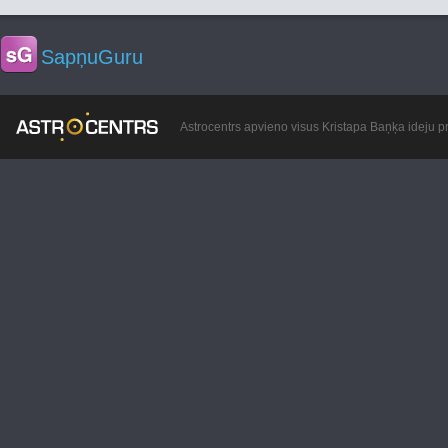
SapņuGuru
Astrocentrs apvieno visus Kristapa Baņķa ideju pr