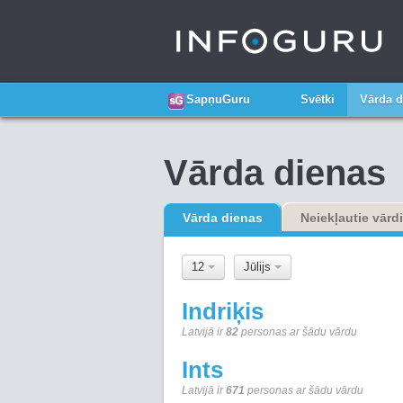
SapņuGuru
Svētki
Vārda d
Vārda dienas
Vārda dienas
Neiekļautie vārdi
12
Jūlijs
Indriķis
Latvijā ir
82
personas ar šādu vārdu
Ints
Latvijā ir
671
personas ar šādu vārdu