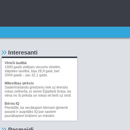
Interesanti
Vīrieši laulībā
1990.gadā vidējais vecums vīrietim,
stājoties laulībā, bija 28,9 gadi, bet
2004.gadā – jau 32,1 gads.
Mīlestības pirksts
Saderināšanās gredzenu liek uz kreisās
rokas zeltneša, jo senie Ēģiptieši ticēja, ka
vēna no šī pirksta un rokas iet tieši uz sirdi.
Bērnu IQ
Pierādīts, ka vecākajam bērnam ģimenē
parasti ir augstāks IQ par saviem
jaunākajiem brāļiem un māsām.
Pasmaidi