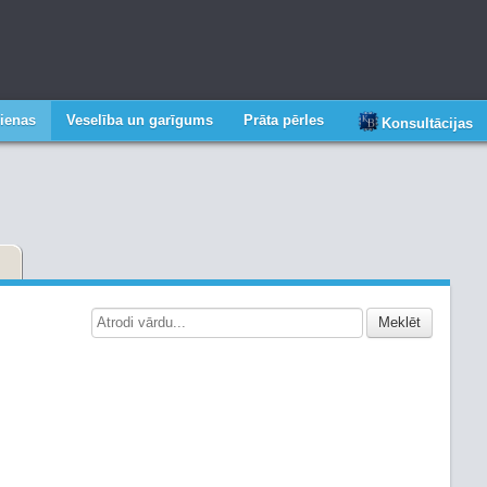
ienas
Veselība un garīgums
Prāta pērles
Konsultācijas
Meklēt