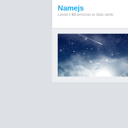
Namejs
Latvijā ir
63
personas ar šādu vārdu