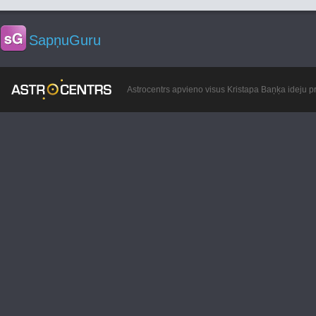
SapņuGuru
Astrocentrs apvieno visus Kristapa Baņķa ideju pr