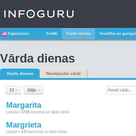
SapņuGuru
Svētki
Vārda dienas
Veselība un garīg
Vārda dienas
Vārda dienas
Neiekļautie vārdi
13
Jūlijs
Margarita
Latvijā ir
3728
personas ar šādu vārdu
Margrieta
Latvijā ir
137
personas ar šādu vārdu