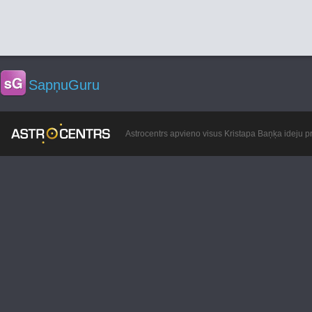
SapņuGuru
Astrocentrs apvieno visus Kristapa Baņķa ideju pr