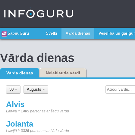
SapņuGuru
Svētki
Vārda dienas
Veselība un garīg
Vārda dienas
Vārda dienas
Neiekļautie vārdi
30
Augusts
Alvis
Latvijā ir
1405
personas ar šādu vārdu
Jolanta
Latvijā ir
3325
personas ar šādu vārdu