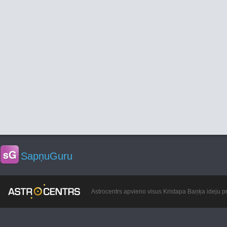
SapņuGuru
Astrocentrs apvieno visus Kristapa Baņķa ideju pr