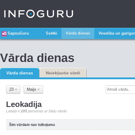
SapņuGuru
Svētki
Vārda dienas
Veselība un garīg
Vārda dienas
Vārda dienas
Neiekļautie vārdi
23
Maijs
Leokadija
Latvijā ir
205
personas ar šādu vārdu
Šim vārdam nav tulkojumu