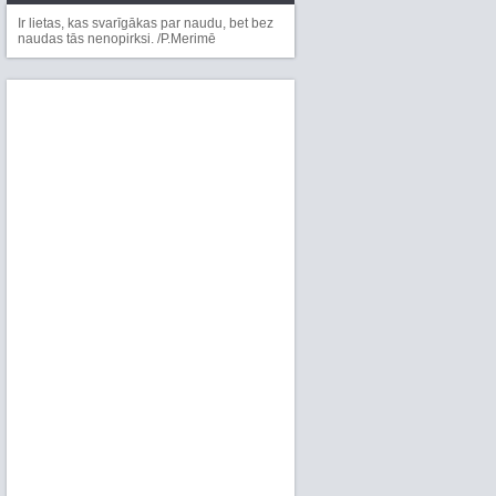
Ir lietas, kas svarīgākas par naudu, bet bez
naudas tās nenopirksi. /P.Merimē