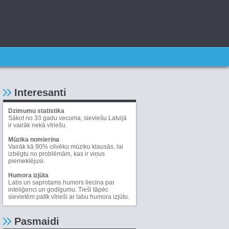
Interesanti
Dzimumu statistika
Sākot no 33 gadu vecuma, sieviešu Latvijā
ir vairāk nekā vīriešu.
Mūzika nomierina
Vairāk kā 90% cilvēku mūziku klausās, lai
izbēgtu no problēmām, kas ir viņus
piemeklējusi.
Humora izjūta
Labs un saprotams humors liecina par
inteliģenci un godīgumu. Tieši tāpēc
sievietēm patīk vīrieši ar labu humora izjūtu.
Pasmaidi