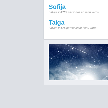
Sofija
Latvijā ir
4703
personas ar šādu vārdu
Taiga
Latvijā ir
174
personas ar šādu vārdu