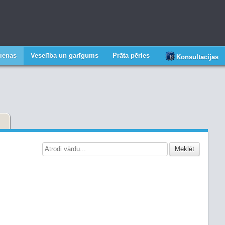
ienas
Veselība un garīgums
Prāta pērles
Konsultācijas
Meklēt