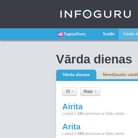
SapņuGuru
Svētki
Vārda d
Vārda dienas
Vārda dienas
Neiekļautie vārdi
15
Maijs
Airita
Latvijā ir
191
personas ar šādu vārdu
Arita
Latvijā ir
594
personas ar šādu vārdu