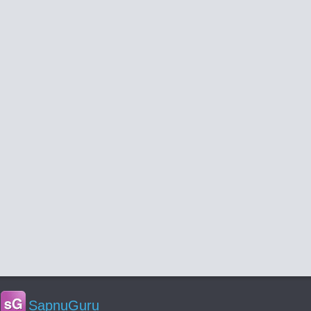
SapņuGuru