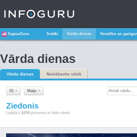
SapņuGuru
Svētki
Vārda dienas
Veselība un garīg
Vārda dienas
Vārda dienas
Neiekļautie vārdi
01
Maijs
Ziedonis
Latvijā ir
1076
personas ar šādu vārdu