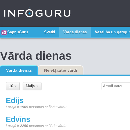
SapņuGuru
Svētki
Vārda dienas
Veselība un garīg
Vārda dienas
Vārda dienas
Neiekļautie vārdi
16
Maijs
Edijs
Latvijā ir
1905
personas ar šādu vārdu
Edvīns
Latvijā ir
2250
personas ar šādu vārdu