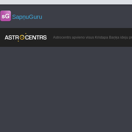
SapņuGuru
Astrocentrs apvieno visus Kristapa Baņķa ideju pr