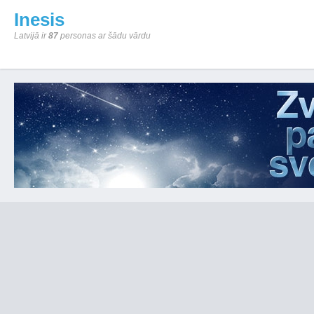
Inesis
Latvijā ir
87
personas ar šādu vārdu