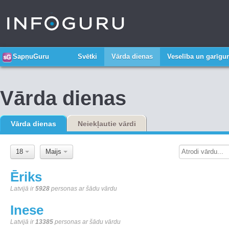
SapņuGuru
Svētki
Vārda dienas
Veselība un garīg
Vārda dienas
Vārda dienas
Neiekļautie vārdi
18
Maijs
Ēriks
Latvijā ir
5928
personas ar šādu vārdu
Inese
Latvijā ir
13385
personas ar šādu vārdu