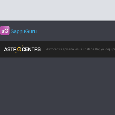
SapņuGuru
Astrocentrs apvieno visus Kristapa Baņķa ideju pr