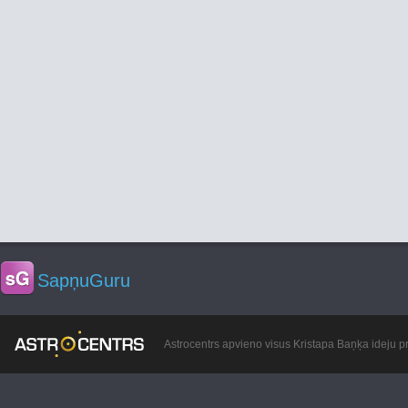
SapņuGuru
Astrocentrs apvieno visus Kristapa Baņķa ideju pr