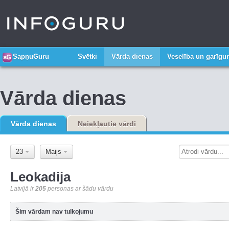
SapņuGuru
Svētki
Vārda dienas
Veselība un garīg
Vārda dienas
Vārda dienas
Neiekļautie vārdi
23
Maijs
Leokadija
Latvijā ir
205
personas ar šādu vārdu
Šim vārdam nav tulkojumu