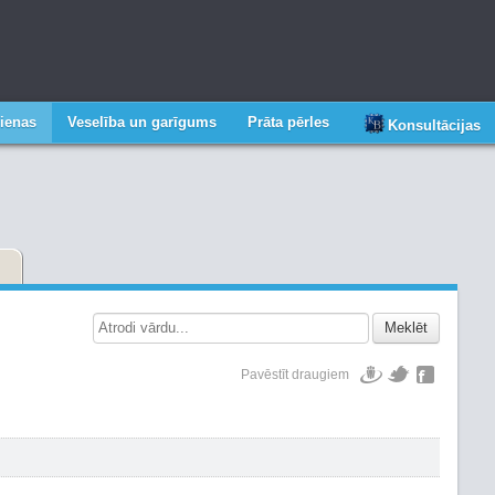
ienas
Veselība un garīgums
Prāta pērles
Konsultācijas
Meklēt
Pavēstīt draugiem