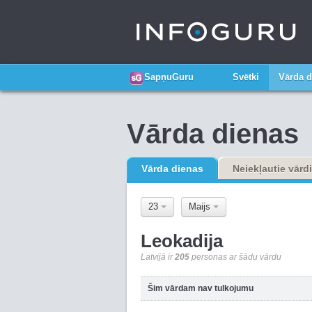
SapņuGuru
Svētki
Vārda d
Vārda dienas
Vārda dienas
Neiekļautie vārdi
23
Maijs
Leokadija
Latvijā ir
205
personas ar šādu vārdu
Šim vārdam nav tulkojumu