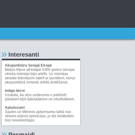
Interesanti
Akupunktūra Senajā Eiropā
Itālijas Alpos atrastajai 5300 gadus senajai
vīrieša mūmijai bijis artrīts. Uz mūmijas
atrastie tetovējumi sakrīt ar punktiem, kurus
akupunktūrā izmanto artrīta ārstēšanai.
Indigo bērni
Uzskata, ka viņu uzdevums ir palīdzēt
pārējiem kļūt dabiskākiem un intuitīvākiem.
Aptumsumi
Saules un Mēness aptumsumu laikā nav
vēlams plānot operācijas, jo tās lielākoties
būs neveiksmīgas.
Pasmaidi