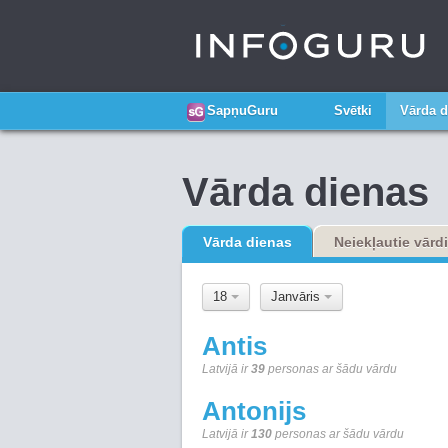
SapņuGuru
Svētki
Vārda d
Vārda dienas
Vārda dienas
Neiekļautie vārdi
18
Janvāris
Antis
Latvijā ir
39
personas ar šādu vārdu
Antonijs
Latvijā ir
130
personas ar šādu vārdu