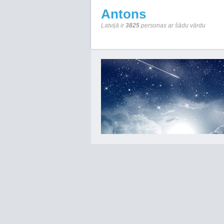
Antons
Latvijā ir
3825
personas ar šādu vārdu