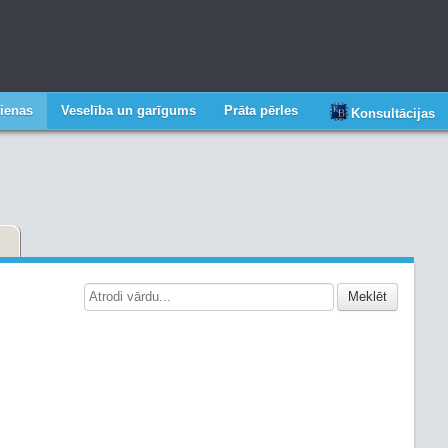
ienas
Veselība un garīgums
Prāta pērles
Konsultācijas
Meklēt