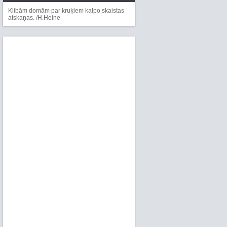
Klibām domām par kruķiem kalpo skaistas
atskaņas. /H.Heine