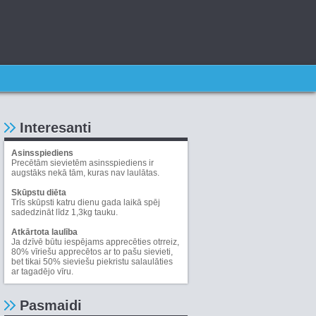
Interesanti
Asinsspiediens
Precētām sievietēm asinsspiediens ir
augstāks nekā tām, kuras nav laulātas.
Skūpstu diēta
Trīs skūpsti katru dienu gada laikā spēj
sadedzināt līdz 1,3kg tauku.
Atkārtota laulība
Ja dzīvē būtu iespējams apprecēties otrreiz,
80% vīriešu apprecētos ar to pašu sievieti,
bet tikai 50% sieviešu piekristu salaulāties
ar tagadējo vīru.
Pasmaidi