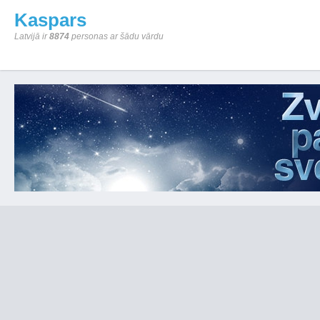
Kaspars
Latvijā ir
8874
personas ar šādu vārdu