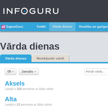
SapņuGuru
Svētki
Vārda dienas
Veselība un garīg
Vārda dienas
Vārda dienas
Neiekļautie vārdi
09
Janvāris
Aksels
Latvijā ir
320
personas ar šādu vārdu
Alta
Latvijā ir
23
personas ar šādu vārdu