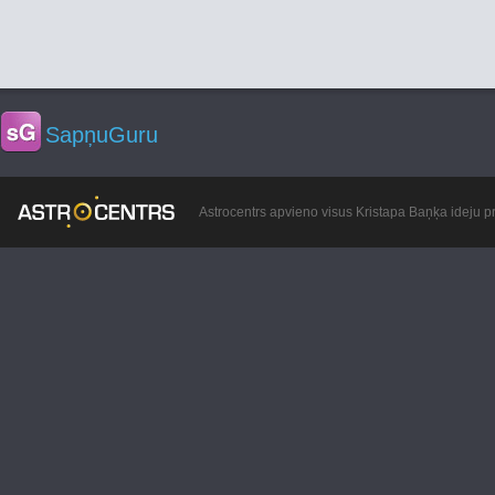
SapņuGuru
Astrocentrs apvieno visus Kristapa Baņķa ideju pr