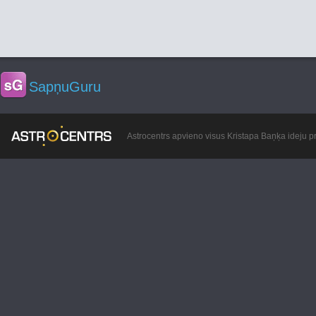
SapņuGuru
Astrocentrs apvieno visus Kristapa Baņķa ideju pr