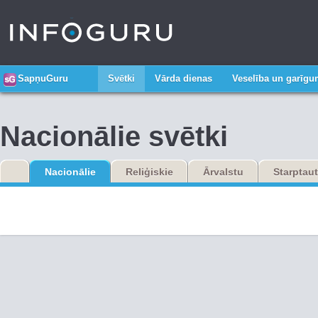
SapņuGuru
Svētki
Vārda dienas
Veselība un garīg
Nacionālie svētki
Nacionālie
Reliģiskie
Ārvalstu
Starptaut