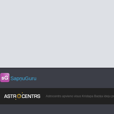
SapņuGuru
Astrocentrs apvieno visus Kristapa Baņķa ideju pr