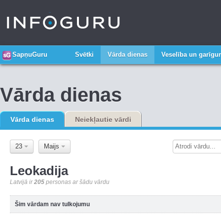
SapņuGuru
Svētki
Vārda dienas
Veselība un garīg
Vārda dienas
Vārda dienas
Neiekļautie vārdi
23
Maijs
Leokadija
Latvijā ir
205
personas ar šādu vārdu
Šim vārdam nav tulkojumu