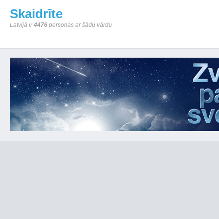
Skaidrīte
Latvijā ir
4476
personas ar šādu vārdu