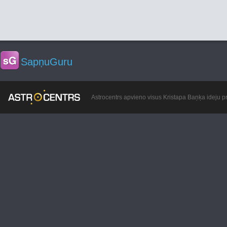
SapņuGuru
Astrocentrs apvieno visus Kristapa Baņķa ideju pr