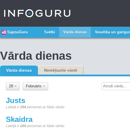
SapņuGuru
Svētki
Vārda dienas
Veselība un garīg
Vārda dienas
Vārda dienas
Neiekļautie vārdi
28
Februāris
Justs
Latvijā ir
194
personas ar šādu vārdu
Skaidra
Latvijā ir
160
personas ar šādu vārdu