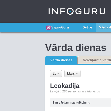
SapņuGuru
Svētki
Vārda d
Vārda dienas
Vārda dienas
Neiekļautie vārdi
23
Maijs
Leokadija
Latvijā ir
205
personas ar šādu vārdu
Šim vārdam nav tulkojumu