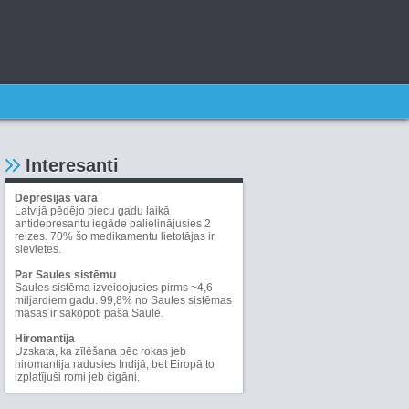
Interesanti
Depresijas varā
Latvijā pēdējo piecu gadu laikā
antidepresantu iegāde palielinājusies 2
reizes. 70% šo medikamentu lietotājas ir
sievietes.
Par Saules sistēmu
Saules sistēma izveidojusies pirms ~4,6
miljardiem gadu. 99,8% no Saules sistēmas
masas ir sakopoti pašā Saulē.
Hiromantija
Uzskata, ka zīlēšana pēc rokas jeb
hiromantija radusies Indijā, bet Eiropā to
izplatījuši romi jeb čigāni.