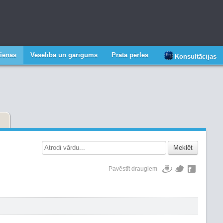
ienas
Veselība un garīgums
Prāta pērles
Konsultācijas
Meklēt
Pavēstīt draugiem