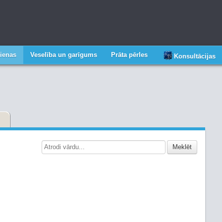
ienas
Veselība un garīgums
Prāta pērles
Konsultācijas
Meklēt