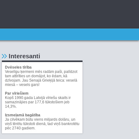
Interesanti
Dvēseles tīrība
Veselīgu ķermeni mēs radām paši, palīdzot
tam attīrīties un domājot, ko ēdam, kā
dzīvojam. Jau Senajā Grieķijā teica: veselā
miesā – vesels gars!
Par vīriešiem
Kopš 1990.gada Latvijā vīriešu skaits ir
samazinājies par 177,6 tūkstošiem jeb
14,3%.
Izsmeļamā bagātība
Ja cilvēkam būtu viens miljards dolāru, un
viņš tērētu tūkstoti dienā, tad viņš bankrotētu
pēc 2740 gadiem.