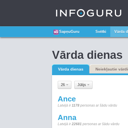
SapņuGuru
Svētki
Vārda d
Vārda dienas
Vārda dienas
Neiekļautie vārdi
26
Jūlijs
Ance
Latvijā ir
1178
personas ar šādu vārdu
Anna
Latvijā ir
22681
personas ar šādu vārdu