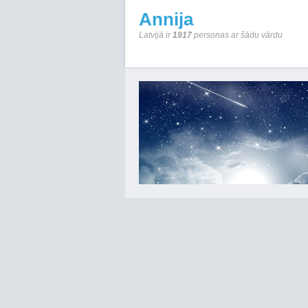
Annija
Latvijā ir
1917
personas ar šādu vārdu