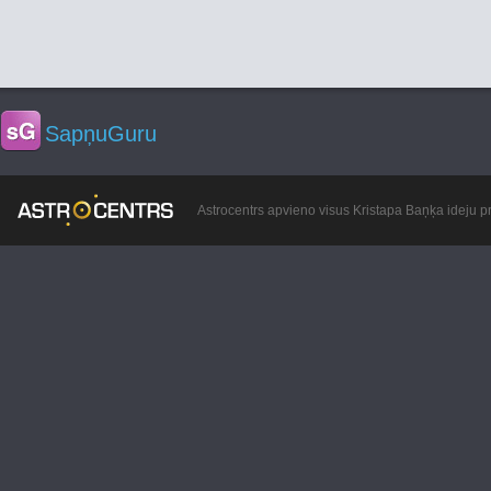
SapņuGuru
Astrocentrs apvieno visus Kristapa Baņķa ideju pr