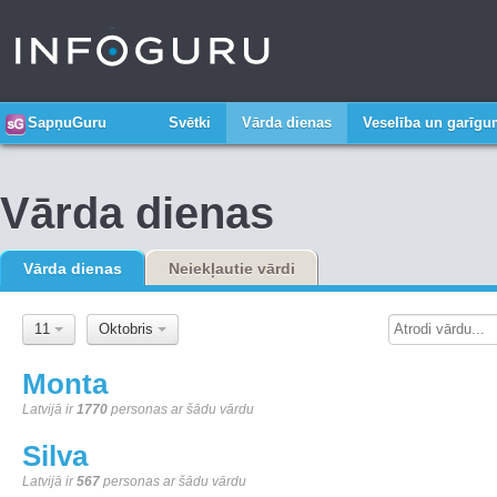
SapņuGuru
Svētki
Vārda dienas
Veselība un garīg
Vārda dienas
Vārda dienas
Neiekļautie vārdi
11
Oktobris
Monta
Latvijā ir
1770
personas ar šādu vārdu
Silva
Latvijā ir
567
personas ar šādu vārdu