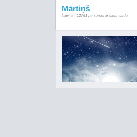
Mārtiņš
Latvijā ir
12761
personas ar šādu vārdu