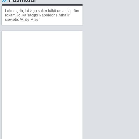
Laime grib, lai viņu saķer laikā un ar stiprām
rokām, jo, kā sacījis Napoleons, viņa ir
sieviete. /A. de Misē