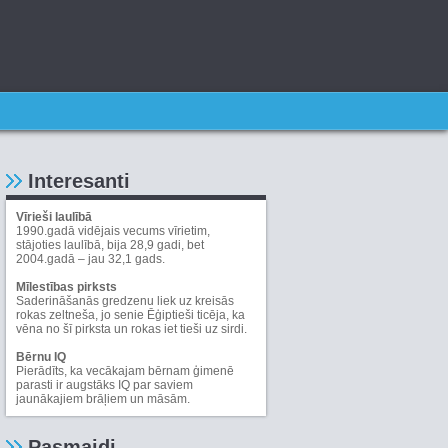
Interesanti
Vīrieši laulībā
1990.gadā vidējais vecums vīrietim,
stājoties laulībā, bija 28,9 gadi, bet
2004.gadā – jau 32,1 gads.
Mīlestības pirksts
Saderināšanās gredzenu liek uz kreisās
rokas zeltneša, jo senie Ēģiptieši ticēja, ka
vēna no šī pirksta un rokas iet tieši uz sirdi.
Bērnu IQ
Pierādīts, ka vecākajam bērnam ģimenē
parasti ir augstāks IQ par saviem
jaunākajiem brāļiem un māsām.
Pasmaidi