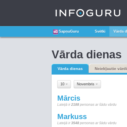
SapņuGuru
Svētki
Vārda d
Vārda dienas
Vārda dienas
Neiekļautie vārdi
10
Novembris
Mārcis
Latvijā ir
2188
personas ar šādu vārdu
Markuss
Latvijā ir
3548
personas ar šādu vārdu