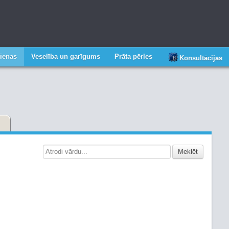
ienas
Veselība un garīgums
Prāta pērles
Konsultācijas
Meklēt