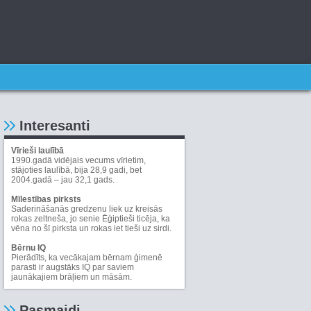
Interesanti
Vīrieši laulībā
1990.gadā vidējais vecums vīrietim,
stājoties laulībā, bija 28,9 gadi, bet
2004.gadā – jau 32,1 gads.
Mīlestības pirksts
Saderināšanās gredzenu liek uz kreisās
rokas zeltneša, jo senie Ēģiptieši ticēja, ka
vēna no šī pirksta un rokas iet tieši uz sirdi.
Bērnu IQ
Pierādīts, ka vecākajam bērnam ģimenē
parasti ir augstāks IQ par saviem
jaunākajiem brāļiem un māsām.
Pasmaidi