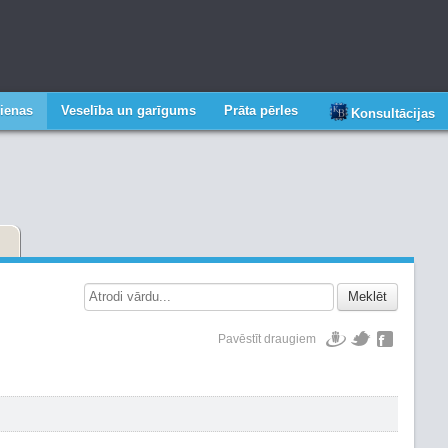
ienas
Veselība un garīgums
Prāta pērles
Konsultācijas
Meklēt
Pavēstīt draugiem