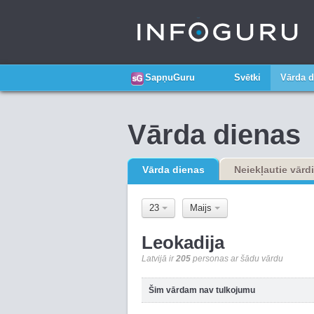
SapņuGuru
Svētki
Vārda d
Vārda dienas
Vārda dienas
Neiekļautie vārdi
23
Maijs
Leokadija
Latvijā ir
205
personas ar šādu vārdu
Šim vārdam nav tulkojumu