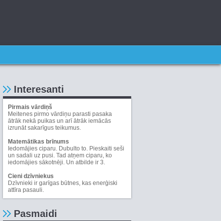
Interesanti
Pirmais vārdiņš
Meitenes pirmo vārdiņu parasti pasaka
ātrāk nekā puikas un arī ātrāk iemācās
izrunāt sakarīgus teikumus.
Matemātikas brīnums
Iedomājies ciparu. Dubulto to. Pieskaiti seši
un sadali uz pusi. Tad atņem ciparu, ko
iedomājies sākotnēji. Un atbilde ir 3.
Cieni dzīvniekus
Dzīvnieki ir garīgas būtnes, kas enerģiski
attīra pasauli.
Pasmaidi