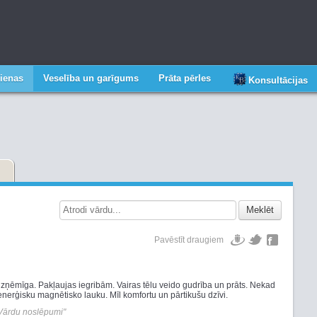
ienas
Veselība un garīgums
Prāta pērles
Konsultācijas
Meklēt
Pavēstīt draugiem
 uzņēmīga. Pakļaujas iegribām. Vairas tēlu veido gudrība un prāts. Nekad
enerģisku magnētisko lauku. Mīl komfortu un pārtikušu dzīvi.
Vārdu noslēpumi"