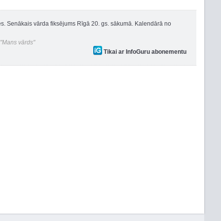
rīties. Senākais vārda fiksējums Rīgā 20. gs. sākumā. Kalendārā no
 "Mans vārds"
Tikai ar InfoGuru abonementu