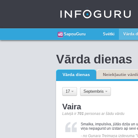
SapņuGuru
Svētki
Vārda d
Vārda dienas
Vārda dienas
Neiekļautie vārdi
17
Septembris
Vaira
Latvijā ir
701
personas ar šādu vārdu
Smalka, impulsīva, jūtās dziļa un
viņa nepagurst un izstaro ap sevi 
- no Gunara Treimaņa izdevuma "