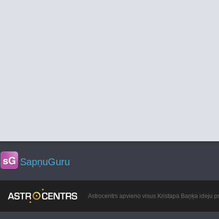
SapņuGuru
Astrocentrs apvieno visus Kristapa Baņķa ideju pr