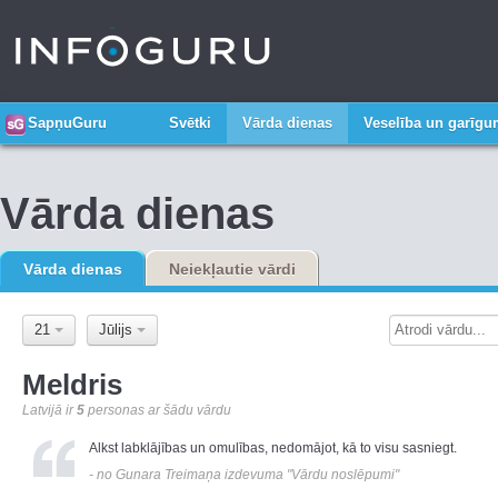
SapņuGuru
Svētki
Vārda dienas
Veselība un garīg
Vārda dienas
Vārda dienas
Neiekļautie vārdi
21
Jūlijs
Meldris
Latvijā ir
5
personas ar šādu vārdu
Alkst labklājības un omulības, nedomājot, kā to visu sasniegt.
- no Gunara Treimaņa izdevuma "Vārdu noslēpumi"