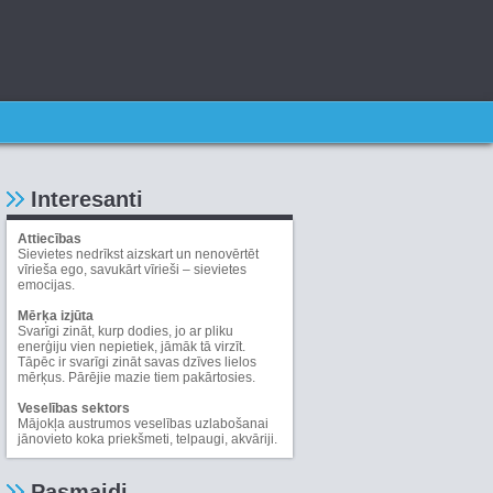
Interesanti
Attiecības
Sievietes nedrīkst aizskart un nenovērtēt
vīrieša ego, savukārt vīrieši – sievietes
emocijas.
Mērķa izjūta
Svarīgi zināt, kurp dodies, jo ar pliku
enerģiju vien nepietiek, jāmāk tā virzīt.
Tāpēc ir svarīgi zināt savas dzīves lielos
mērķus. Pārējie mazie tiem pakārtosies.
Veselības sektors
Mājokļa austrumos veselības uzlabošanai
jānovieto koka priekšmeti, telpaugi, akvāriji.
Pasmaidi