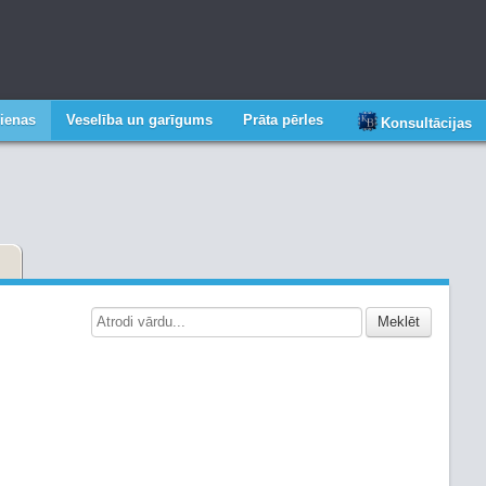
ienas
Veselība un garīgums
Prāta pērles
Konsultācijas
Meklēt