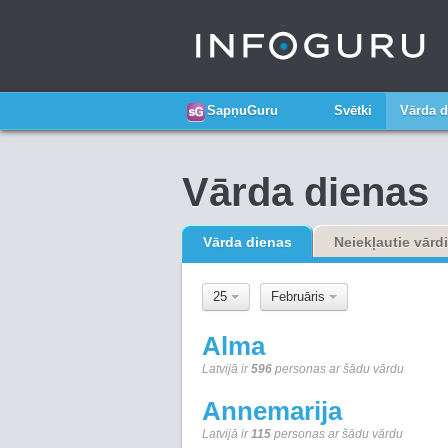
SapņuGuru
Svētki
Vārda d
Vārda dienas
Vārda dienas
Neiekļautie vārdi
25
Februāris
Alma
Latvijā ir
596
personas ar šādu vārdu
Annemarija
Latvijā ir
115
personas ar šādu vārdu