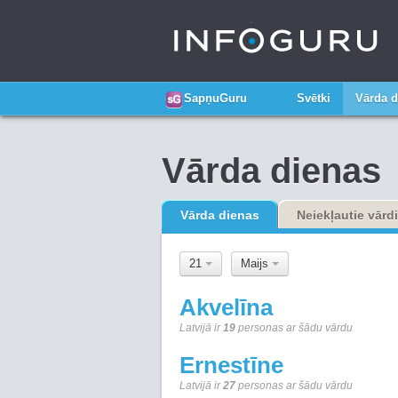
SapņuGuru
Svētki
Vārda d
Vārda dienas
Vārda dienas
Neiekļautie vārdi
21
Maijs
Akvelīna
Latvijā ir
19
personas ar šādu vārdu
Ernestīne
Latvijā ir
27
personas ar šādu vārdu