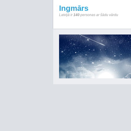
Ingmārs
Latvijā ir
140
personas ar šādu vārdu