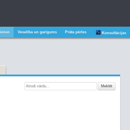
ienas
Veselība un garīgums
Prāta pērles
Konsultācijas
Meklēt