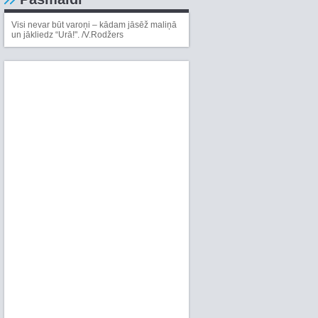
Visi nevar būt varoņi – kādam jāsēž maliņā
un jākliedz “Urā!". /V.Rodžers