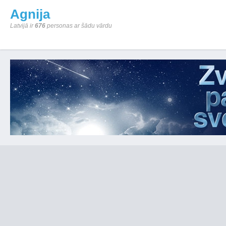
Agnija
Latvijā ir
676
personas ar šādu vārdu