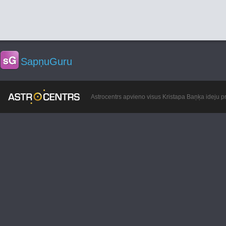
SapņuGuru
Astrocentrs apvieno visus Kristapa Baņķa ideju pr