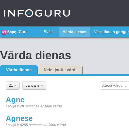
SapņuGuru
Svētki
Vārda dienas
Veselība un garīg
Vārda dienas
Vārda dienas
Neiekļautie vārdi
21
Janvāris
Agne
Latvijā ir
78
personas ar šādu vārdu
Agnese
Latvijā ir
6255
personas ar šādu vārdu