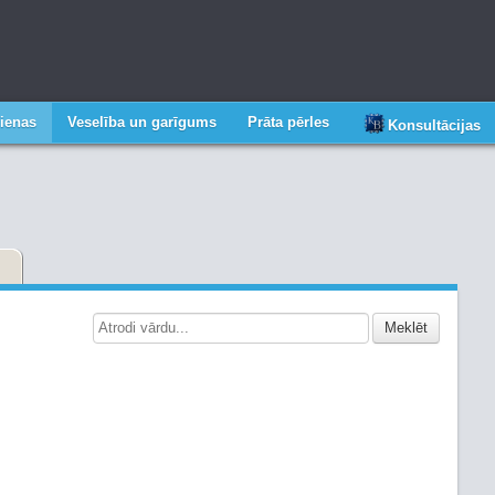
ienas
Veselība un garīgums
Prāta pērles
Konsultācijas
Meklēt