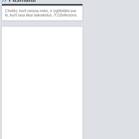
Cilvēks, kurš nelasa neko, ir izglītotāks par
to, kurš lasa tikai laikrakstus. /T.Džefersons