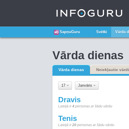
SapņuGuru
Svētki
Vārda d
Vārda dienas
Vārda dienas
Neiekļautie vārdi
17
Janvāris
Dravis
Latvijā ir
4
personas ar šādu vārdu
Tenis
Latvijā ir
20
personas ar šādu vārdu