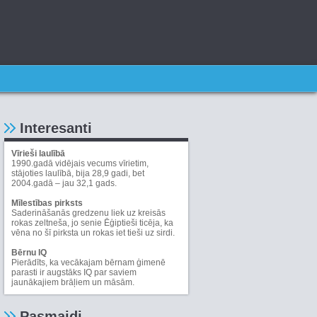
Interesanti
Vīrieši laulībā
1990.gadā vidējais vecums vīrietim,
stājoties laulībā, bija 28,9 gadi, bet
2004.gadā – jau 32,1 gads.
Mīlestības pirksts
Saderināšanās gredzenu liek uz kreisās
rokas zeltneša, jo senie Ēģiptieši ticēja, ka
vēna no šī pirksta un rokas iet tieši uz sirdi.
Bērnu IQ
Pierādīts, ka vecākajam bērnam ģimenē
parasti ir augstāks IQ par saviem
jaunākajiem brāļiem un māsām.
Pasmaidi